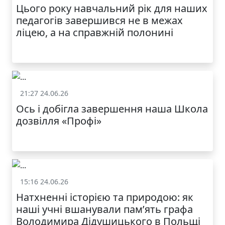
Цього року навчальний рік для наших
МОДНИЙ ДИТЯЧИЙ
педагогів завершився не в межах
ОДЯГ ПО
ДОСТУПНІЙ ЦІНІ
ліцею, а на справжній полонині
21:27 24.06.26
Життя школи
Ось і добігла завершення наша Школа
дозвілля «Профі»
КАТАЛОГ
15:16 24.06.26
Життя школи
Натхненні історією та природою: як
наші учні вшанували пам’ять графа
Володимира Дідушицького в Польщі