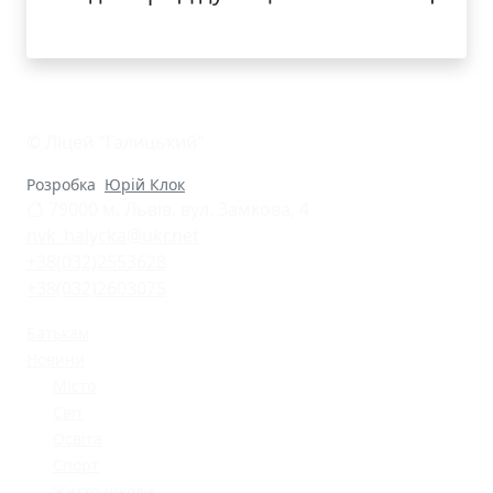
© Ліцей "Галицький"
Розробка
Юрій Клок
79000 м. Львів, вул. Замкова, 4
nvk_halycka@ukr.net
+38(032)2553628
+38(032)2603075
Батькам
Новини
Місто
Світ
Освіта
Спорт
Життя школи