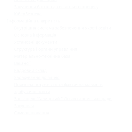
Залучення батьків до освітнього процесу
Кібербезпека
Інформаційна відкритість
Внутрішня система забезпечення якості освіти
Основна інформація
Установчі документи
Структура і органи управління
Матеріально-технічна база
Вакансії
Кадровий склад
Зарахування до ліцею
Проєктна потужність та фактична кількість
здобувачів освіти
Звіт ліцею "Галицький " Львівської міської ради
Закупівля
Самооцінювання