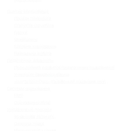
Освітнє середовище
Поради психолога
Статут та структура
Гуртки
Моніторинг
Шкільне харчування
Навчальна робота
Педагогічна діяльність
Професійний розвиток педагогічних працівників
Учнівське самоврядування
«Lviv School Quiz» (Львівський шкільний квіз)
Системи оцінювання
НМТ
Оцінювання НУШ
Управлінські процеси
Фінансова звітність
Охорона праці
Номенклатура справ