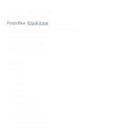
© Ліцей "Галицький"
Розробка
Юрій Клок
79000 м. Львів, вул. Замкова, 4
nvk_halycka@ukr.net
+38(032)2553628
+38(032)2603075
Батькам
Новини
Місто
Світ
Освіта
Спорт
Життя школи
Освітнє середовище
Поради психолога
Статут та структура