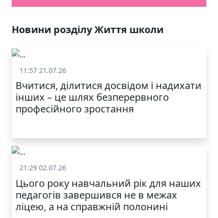
ЯКІСТЬ ТА КРАСА
У ЛЬВОВІ
Новини розділу Життя школи
11:57 21.07.26
Життя школи
Вчитися, ділитися досвідом і надихати
інших – це шлях безперервного
професійного зростання
21:29 02.07.26
Життя школи
Цього року навчальний рік для наших
МОДНИЙ ДИТЯЧИЙ
педагогів завершився не в межах
ОДЯГ ПО
ДОСТУПНІЙ ЦІНІ
ліцею, а на справжній полонині