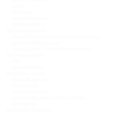
Гуртки
Моніторинг
Шкільне харчування
Навчальна робота
Педагогічна діяльність
Професійний розвиток педагогічних працівників
Учнівське самоврядування
«Lviv School Quiz» (Львівський шкільний квіз)
Системи оцінювання
НМТ
Оцінювання НУШ
Управлінські процеси
Фінансова звітність
Охорона праці
Номенклатура справ
Залучення батьків до освітнього процесу
Кібербезпека
Інформаційна відкритість