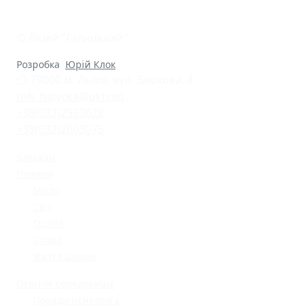
© Ліцей "Галицький"
Розробка
Юрій Клок
79000 м. Львів, вул. Замкова, 4
nvk_halycka@ukr.net
+38(032)2553628
+38(032)2603075
Батькам
Новини
Місто
Світ
Освіта
Спорт
Життя школи
Освітнє середовище
Поради психолога