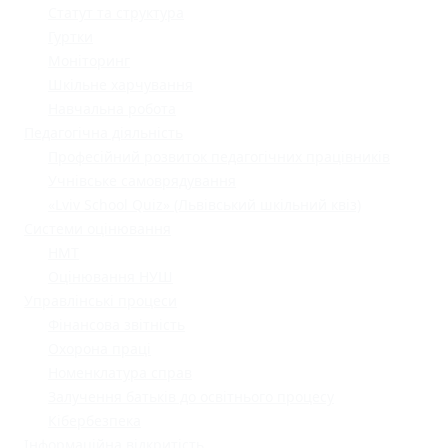
Статут та структура
Гуртки
Моніторинг
Шкільне харчування
Навчальна робота
Педагогічна діяльність
Професійний розвиток педагогічних працівників
Учнівське самоврядування
«Lviv School Quiz» (Львівський шкільний квіз)
Системи оцінювання
НМТ
Оцінювання НУШ
Управлінські процеси
Фінансова звітність
Охорона праці
Номенклатура справ
Залучення батьків до освітнього процесу
Кібербезпека
Інформаційна відкритість