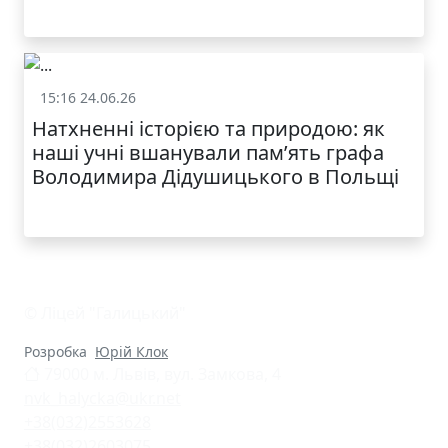
15:16 24.06.26
Життя школи
Натхненні історією та природою: як
наші учні вшанували пам’ять графа
Володимира Дідушицького в Польщі
© Ліцей "Галицький"
Розробка
Юрій Клок
79000 м. Львів, вул. Замкова, 4
nvk_halycka@ukr.net
+38(032)2553628
+38(032)2603075