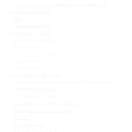
«Lviv School Quiz» (Львівський шкільний квіз)
Системи оцінювання
НМТ
Оцінювання НУШ
Управлінські процеси
Фінансова звітність
Охорона праці
Номенклатура справ
Залучення батьків до освітнього процесу
Кібербезпека
Інформаційна відкритість
Внутрішня система забезпечення якості освіти
Основна інформація
Установчі документи
Структура і органи управління
Матеріально-технічна база
Вакансії
Кадровий склад
Зарахування до ліцею