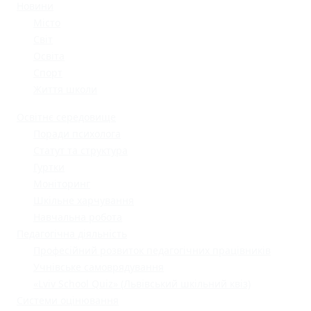
Новини
Місто
Світ
Освіта
Спорт
Життя школи
Освітнє середовище
Поради психолога
Статут та структура
Гуртки
Моніторинг
Шкільне харчування
Навчальна робота
Педагогічна діяльність
Професійний розвиток педагогічних працівників
Учнівське самоврядування
«Lviv School Quiz» (Львівський шкільний квіз)
Системи оцінювання