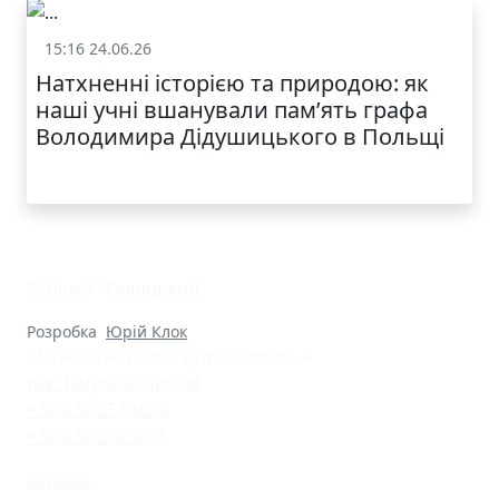
15:16 24.06.26
Життя школи
Натхненні історією та природою: як
наші учні вшанували пам’ять графа
Володимира Дідушицького в Польщі
© Ліцей "Галицький"
Розробка
Юрій Клок
79000 м. Львів, вул. Замкова, 4
nvk_halycka@ukr.net
+38(032)2553628
+38(032)2603075
Батькам