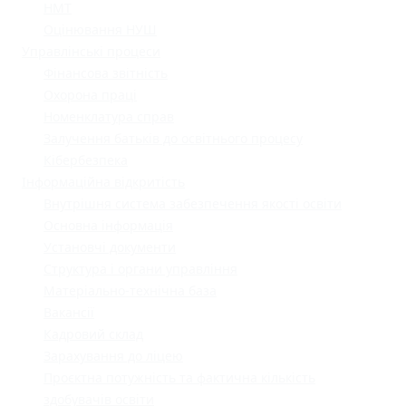
НМТ
Оцінювання НУШ
Управлінські процеси
Фінансова звітність
Охорона праці
Номенклатура справ
Залучення батьків до освітнього процесу
Кібербезпека
Інформаційна відкритість
Внутрішня система забезпечення якості освіти
Основна інформація
Установчі документи
Структура і органи управління
Матеріально-технічна база
Вакансії
Кадровий склад
Зарахування до ліцею
Проєктна потужність та фактична кількість
здобувачів освіти