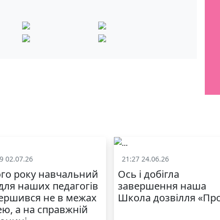
9 02.07.26
21:27 24.06.26
Життя школи
Життя школ
го року навчальний
Ось і добігла
 для наших педагогів
завершення наша
ершився не в межах
Школа дозвілля «Пр
ею, а на справжній