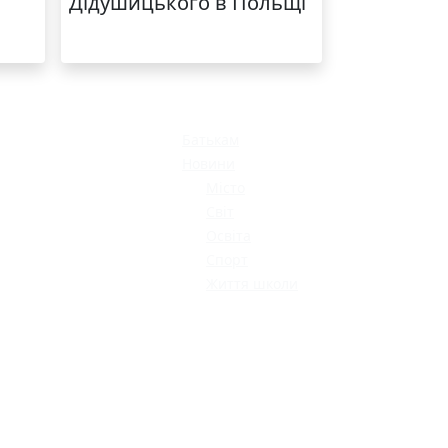
Дідушицького в Польщі
МОДНИЙ ДИТЯЧИЙ
ОДЯГ ПО
ДОСТУПНІЙ ЦІНІ
Батькам
Новини
Місто
Світ
Освіта
Спорт
Життя школи
КАТАЛОГ