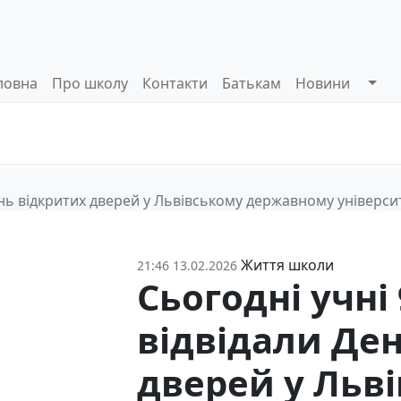
ловна
Про школу
Контакти
Батькам
Новини
Системи
Управлінські
Інформа
оцінювання
процеси
відкриті
День відкритих дверей у Львівському державному універси
Життя школи
21:46 13.02.2026
Сьогодні учні 
відвідали Де
дверей у Льв