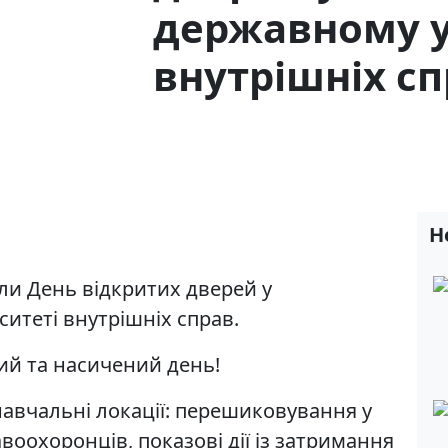
державному у
внутрішніх с
Н
дали День відкритих дверей у
итеті внутрішніх справ.
ий та насичений день!
авчальні локації: перешиковування у
воохоронців, показові дії із затримання