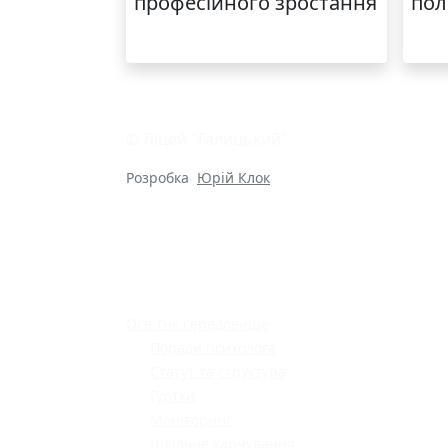
професійного зростання
пол
© Ліцей "Галицький"
Розробка
Юрій Клок
Освітнє середовище
Поради психолога
Статут та структура
Гуртки
Моніторинг
Шкільне харчування