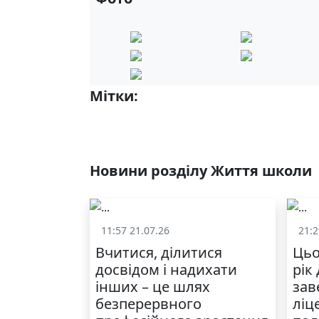
Мітки:
10-А
10-Б
Новини розділу Життя школи
11:57 21.07.26
21:2
Життя школи
Вчитися, ділитися
Цьо
досвідом і надихати
рік
інших – це шлях
зав
безперервного
ліц