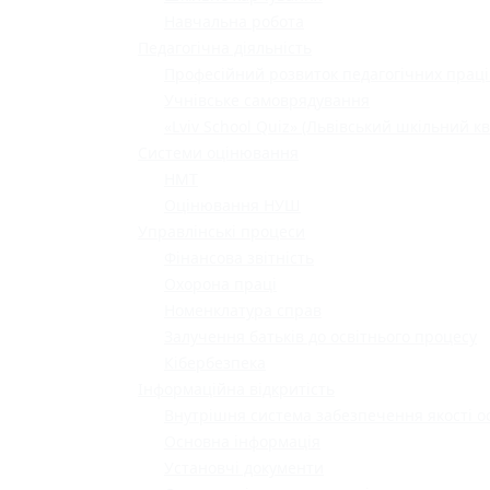
Навчальна робота
Педагогічна діяльність
Професійний розвиток педагогічних праці
Учнівське самоврядування
«Lviv School Quiz» (Львівський шкільний кв
Системи оцінювання
НМТ
Оцінювання НУШ
Управлінські процеси
Фінансова звітність
Охорона праці
Номенклатура справ
Залучення батьків до освітнього процесу
Кібербезпека
Інформаційна відкритість
Внутрішня система забезпечення якості о
Основна інформація
Установчі документи