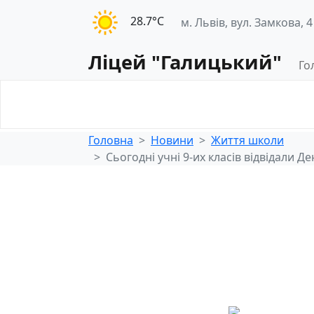
28.7°С
м. Львів, вул. Замкова, 4
Ліцей "Галицький"
Го
Освітнє
Педагогічна
середовище
діяльність
Головна
Новини
Життя школи
Сьогодні учні 9-их класів відвідали 