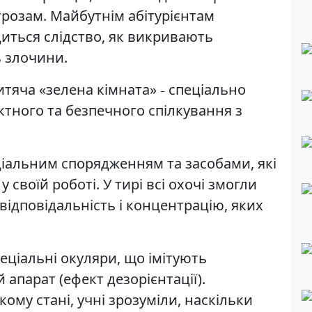
грозам. Майбутнім абітурієнтам
диться слідство, як викривають
ь злочини.
тяча «зелена кімната»
спеціально
–
тного та безпечного спілкування з
ціальним спорядженням та засобами, які
своїй роботі. У тирі всі охочі змогли
 відповідальність і концентрацію, яких
еціальні окуляри, що імітують
апарат (ефект дезорієнтації).
ому стані, учні зрозуміли, наскільки