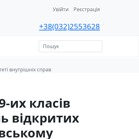
Увійти
Реєстрація
+38(032)2553628
ційна
сть
теті внутрішніх справ
9-их класів
нь відкритих
івському