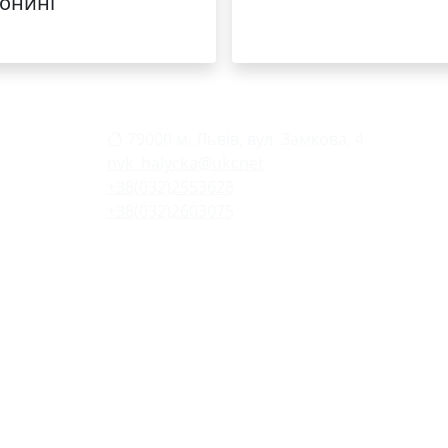
онині
79000 м. Львів, вул. Замкова, 4
nvk_halycka@ukr.net
+38(032)2553628
+38(032)2603075