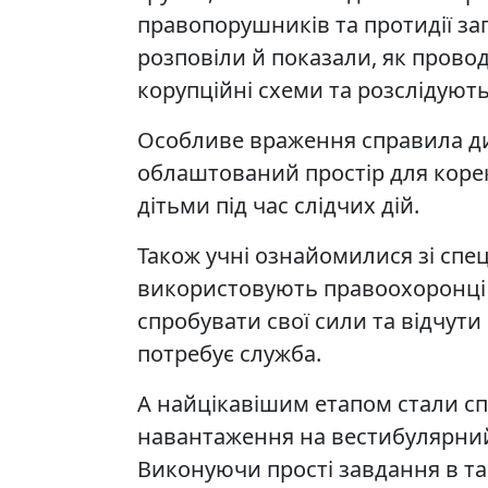
правопорушників та протидії за
розповіли й показали, як прово
корупційні схеми та розслідуют
Особливе враження справила ди
облаштований простір для корек
дітьми під час слідчих дій.
Також учні ознайомилися зі спе
використовують правоохоронці у 
спробувати свої сили та відчути
потребує служба.
А найцікавішим етапом стали сп
навантаження на вестибулярний 
Виконуючи прості завдання в так