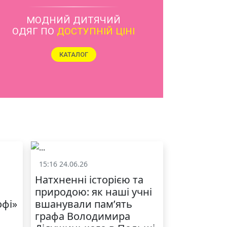
ЯКІСТЬ ТА КРАСА
У ЛЬВОВІ
15:16 24.06.26
и
Життя школи
Натхненні історією та
природою: як наші учні
офі»
вшанували пам’ять
графа Володимира