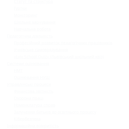
Статут та структура
Гуртки
Моніторинг
Шкільне харчування
Навчальна робота
Педагогічна діяльність
Професійний розвиток педагогічних працівників
Учнівське самоврядування
«Lviv School Quiz» (Львівський шкільний квіз)
Системи оцінювання
НМТ
Оцінювання НУШ
Управлінські процеси
Фінансова звітність
Охорона праці
Номенклатура справ
Залучення батьків до освітнього процесу
Кібербезпека
Інформаційна відкритість