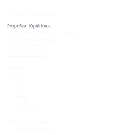
© Ліцей "Галицький"
Розробка
Юрій Клок
79000 м. Львів, вул. Замкова, 4
nvk_halycka@ukr.net
+38(032)2553628
+38(032)2603075
Батькам
Новини
Місто
Світ
Освіта
Спорт
Життя школи
Освітнє середовище
Поради психолога