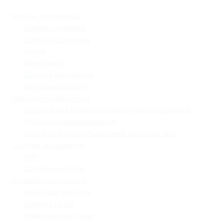
Освітнє середовище
Поради психолога
Статут та структура
Гуртки
Моніторинг
Шкільне харчування
Навчальна робота
Педагогічна діяльність
Професійний розвиток педагогічних працівників
Учнівське самоврядування
«Lviv School Quiz» (Львівський шкільний квіз)
Системи оцінювання
НМТ
Оцінювання НУШ
Управлінські процеси
Фінансова звітність
Охорона праці
Номенклатура справ