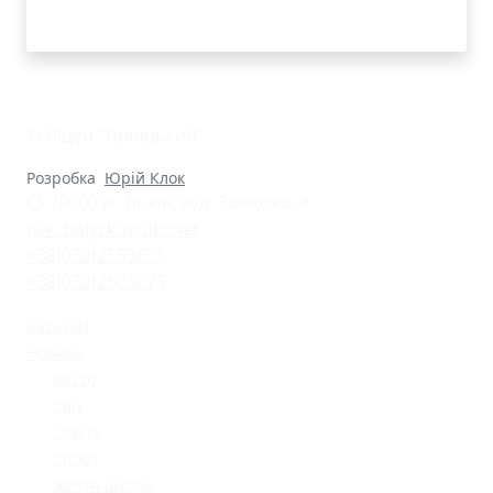
© Ліцей "Галицький"
Розробка
Юрій Клок
79000 м. Львів, вул. Замкова, 4
nvk_halycka@ukr.net
+38(032)2553628
+38(032)2603075
Батькам
Новини
Місто
Світ
Освіта
Спорт
Життя школи