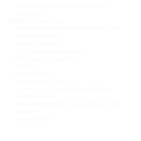
Залучення батьків до освітнього процесу
Кібербезпека
Інформаційна відкритість
Внутрішня система забезпечення якості освіти
Основна інформація
Установчі документи
Структура і органи управління
Матеріально-технічна база
Вакансії
Кадровий склад
Зарахування до ліцею
Проєктна потужність та фактична кількість
здобувачів освіти
Звіт ліцею "Галицький " Львівської міської ради
Закупівля
Самооцінювання