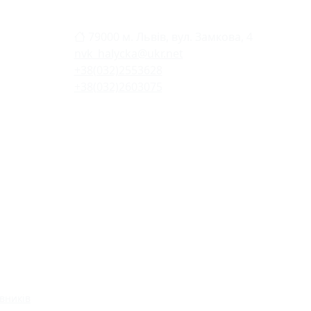
79000 м. Львів, вул. Замкова, 4
nvk_halycka@ukr.net
+38(032)2553628
+38(032)2603075
вників