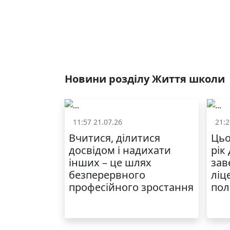
Новини розділу Життя школи
11:57 21.07.26
21:2
Життя школи
Вчитися, ділитися
Цьо
досвідом і надихати
рік
інших – це шлях
зав
безперервного
ліц
професійного зростання
пол