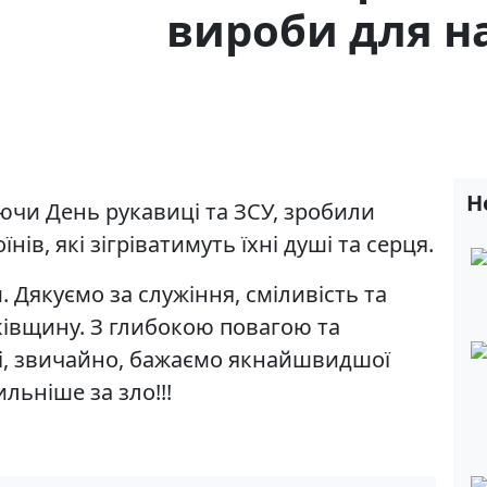
вироби для н
Н
чаючи День рукавиці та ЗСУ, зробили
ів, які зігріватимуть їхні душі та серця.
 Дякуємо за служіння, сміливість та
ківщину. З глибокою повагою та
 і, звичайно, бажаємо якнайшвидшої
льніше за зло!!!