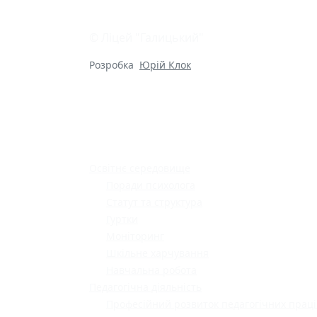
© Ліцей "Галицький"
Розробка
Юрій Клок
Освітнє середовище
Поради психолога
Статут та структура
Гуртки
Моніторинг
Шкільне харчування
Навчальна робота
Педагогічна діяльність
Професійний розвиток педагогічних праці