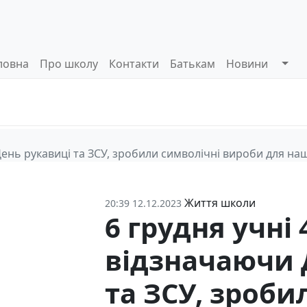
ловна
Про школу
Контакти
Батькам
Новини
Системи
Управлінські
Інформа
оцінювання
процеси
відкриті
 День рукавиці та ЗСУ, зробили символічні вироби для наш
Життя школи
20:39 12.12.2023
6 грудня учні 
відзначаючи 
та ЗСУ, зроби