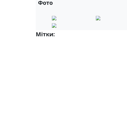
Фото
Мітки:
7-А