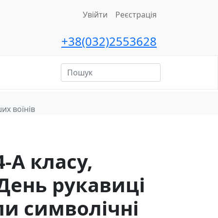
Увійти
Реєстрація
+38(032)2553628
ційна
сть
их воїнів
4-А класу,
День рукавиці
ли символічні