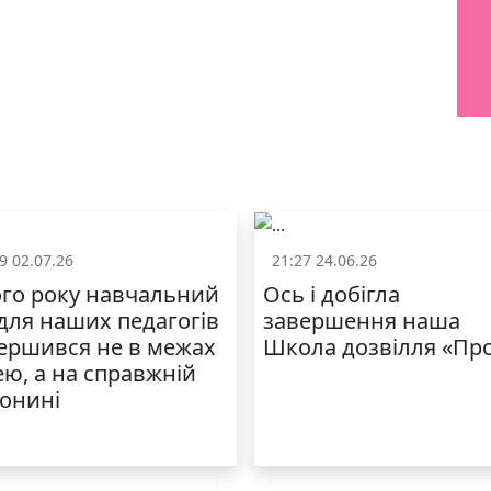
9 02.07.26
21:27 24.06.26
Життя школи
Життя школ
го року навчальний
Ось і добігла
 для наших педагогів
завершення наша
ершився не в межах
Школа дозвілля «Пр
ею, а на справжній
онині