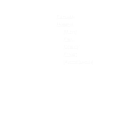
МОДНИЙ ДИТЯЧИЙ
ОДЯГ ПО
ДОСТУПНІЙ ЦІНІ
Батькам
Новини
Місто
Світ
Освіта
Спорт
Життя школи
КАТАЛОГ