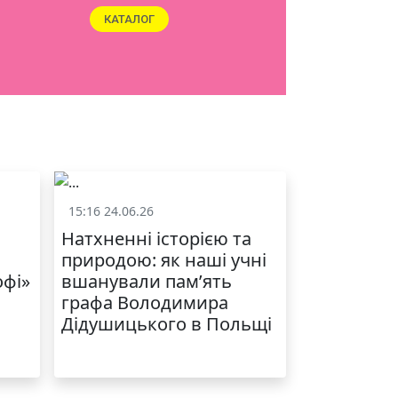
ЯКІСТЬ ТА КРАСА
У ЛЬВОВІ
15:16 24.06.26
и
Життя школи
Натхненні історією та
природою: як наші учні
офі»
вшанували пам’ять
графа Володимира
Дідушицького в Польщі