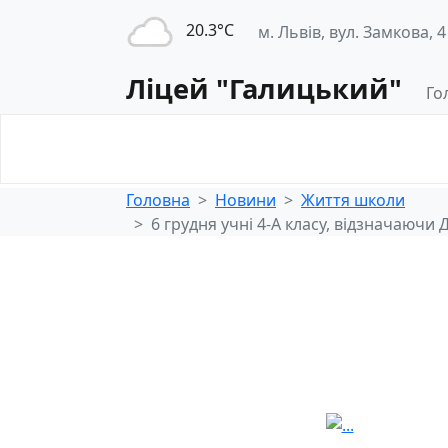
20.3°С
м. Львів, вул. Замкова, 4
Ліцей "Галицький"
Го
Освітнє
Педагогічна
середовище
діяльність
Головна
Новини
Життя школи
6 грудня учні 4-А класу, відзначаючи