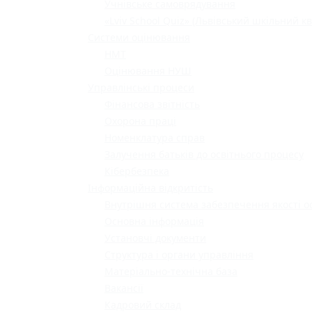
Учнівське самоврядування
«Lviv School Quiz» (Львівський шкільний кв
Системи оцінювання
НМТ
Оцінювання НУШ
Управлінські процеси
Фінансова звітність
Охорона праці
Номенклатура справ
Залучення батьків до освітнього процесу
Кібербезпека
Інформаційна відкритість
Внутрішня система забезпечення якості о
Основна інформація
Установчі документи
Структура і органи управління
Матеріально-технічна база
Вакансії
Кадровий склад