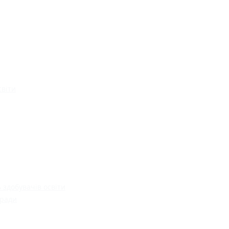
світи
 здобувачів освіти
 ради