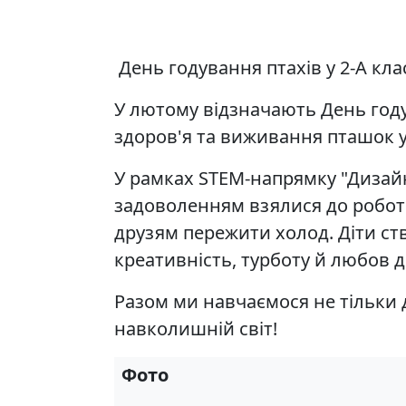
День годування птахів у 2-А кла
У лютому відзначають День году
здоров'я та виживання пташок у
У рамках STEM-напрямку "Дизайн 
задоволенням взялися до робо
друзям пережити холод. Діти с
креативність, турботу й любов 
Разом ми навчаємося не тільки 
навколишній світ!
Фото