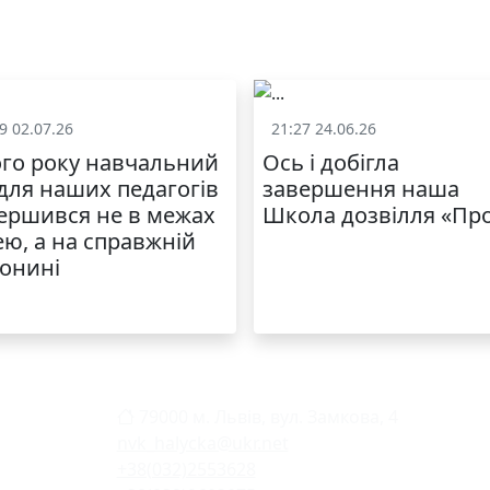
9 02.07.26
21:27 24.06.26
Життя школи
Життя школ
го року навчальний
Ось і добігла
 для наших педагогів
завершення наша
ершився не в межах
Школа дозвілля «Пр
ею, а на справжній
онині
79000 м. Львів, вул. Замкова, 4
nvk_halycka@ukr.net
+38(032)2553628