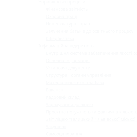
Управлінські процеси
Фінансова звітність
Охорона праці
Номенклатура справ
Залучення батьків до освітнього процесу
Кібербезпека
Інформаційна відкритість
Внутрішня система забезпечення якості о
Основна інформація
Установчі документи
Структура і органи управління
Матеріально-технічна база
Вакансії
Кадровий склад
Зарахування до ліцею
Проєктна потужність та фактична кількість
Звіт ліцею "Галицький " Львівської міської
Закупівля
Самооцінювання