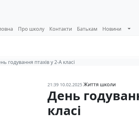
ловна
Про школу
Контакти
Батькам
Новини
Системи
Управлінські
Інформа
оцінювання
процеси
відкриті
нь годування птахів у 2-А класі
Життя школи
21:39 10.02.2025
День годуванн
класі