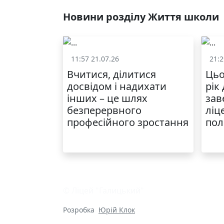
Новини розділу Життя школи
11:57 21.07.26
21:2
Життя школи
Вчитися, ділитися
Цьо
досвідом і надихати
рік
інших – це шлях
зав
безперервного
ліц
професійного зростання
пол
© Ліцей "Галицький"
Розробка
Юрій Клок