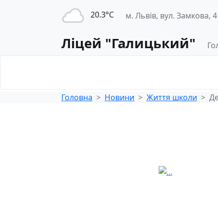
20.3°С
м. Львів, вул. Замкова, 4
Ліцей "Галицький"
Го
Освітнє
Педагогічна
середовище
діяльність
Головна
Новини
Життя школи
Де