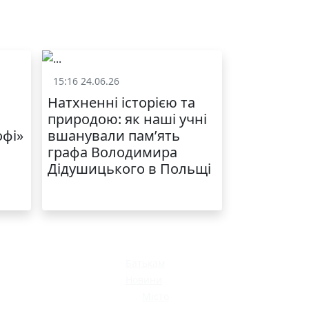
ЯКІСТЬ ТА КРАСА
У ЛЬВОВІ
15:16 24.06.26
и
Життя школи
Натхненні історією та
природою: як наші учні
офі»
вшанували пам’ять
графа Володимира
Дідушицького в Польщі
МОДНИЙ ДИТЯЧИЙ
ОДЯГ ПО
ДОСТУПНІЙ ЦІНІ
Батькам
Новини
Місто