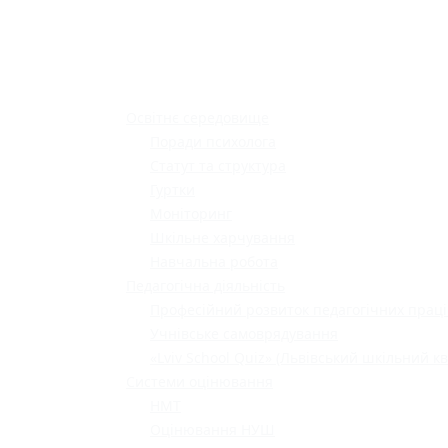
Освітнє середовище
Поради психолога
Статут та структура
Гуртки
Моніторинг
Шкільне харчування
Навчальна робота
Педагогічна діяльність
Професійний розвиток педагогічних праці
Учнівське самоврядування
«Lviv School Quiz» (Львівський шкільний кв
Системи оцінювання
НМТ
Оцінювання НУШ