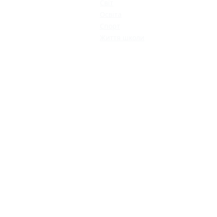
Світ
Освіта
Спорт
Життя школи
КАТАЛОГ