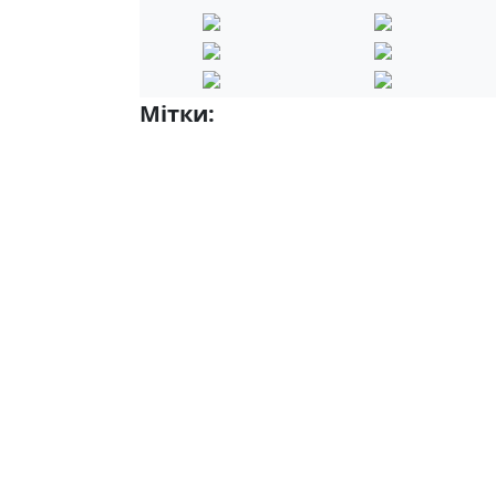
Мітки:
4-А