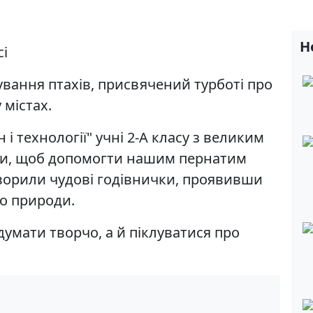
Н
сі
вання птахів, присвячений турботі про
 містах.
і технології" учні 2-А класу з великим
ти, щоб допомогти нашим пернатим
творили чудові годівнички, проявивши
до природи.
думати творчо, а й піклуватися про