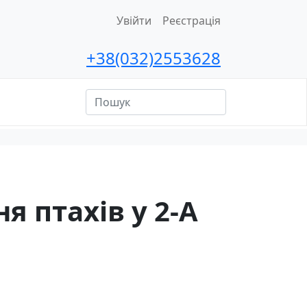
Увійти
Реєстрація
+38(032)2553628
ційна
сть
я птахів у 2-А