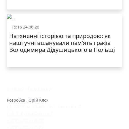
15:16 24.06.26
Життя школи
Натхненні історією та природою: як
наші учні вшанували пам’ять графа
Володимира Дідушицького в Польщі
© Ліцей "Галицький"
Розробка
Юрій Клок
79000 м. Львів, вул. Замкова, 4
nvk_halycka@ukr.net
+38(032)2553628
+38(032)2603075