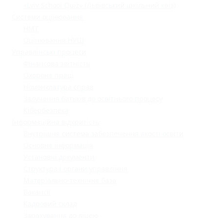
«Lviv School Quiz» (Львівський шкільний квіз)
Системи оцінювання
НМТ
Оцінювання НУШ
Управлінські процеси
Фінансова звітність
Охорона праці
Номенклатура справ
Залучення батьків до освітнього процесу
Кібербезпека
Інформаційна відкритість
Внутрішня система забезпечення якості освіти
Основна інформація
Установчі документи
Структура і органи управління
Матеріально-технічна база
Вакансії
Кадровий склад
Зарахування до ліцею