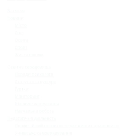
Батькам
Новини
Місто
Світ
Освіта
Спорт
Життя школи
Освітнє середовище
Поради психолога
Статут та структура
Гуртки
Моніторинг
Шкільне харчування
Навчальна робота
Педагогічна діяльність
Професійний розвиток педагогічних працівників
Учнівське самоврядування