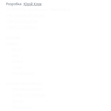
Розробка
Юрій Клок
79000 м. Львів, вул. Замкова, 4
nvk_halycka@ukr.net
+38(032)2553628
+38(032)2603075
Батькам
Новини
Місто
Світ
Освіта
Спорт
Життя школи
Освітнє середовище
Поради психолога
Статут та структура
Гуртки
Моніторинг