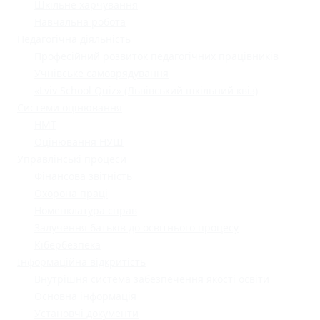
Шкільне харчування
Навчальна робота
Педагогічна діяльність
Професійний розвиток педагогічних працівників
Учнівське самоврядування
«Lviv School Quiz» (Львівський шкільний квіз)
Системи оцінювання
НМТ
Оцінювання НУШ
Управлінські процеси
Фінансова звітність
Охорона праці
Номенклатура справ
Залучення батьків до освітнього процесу
Кібербезпека
Інформаційна відкритість
Внутрішня система забезпечення якості освіти
Основна інформація
Установчі документи