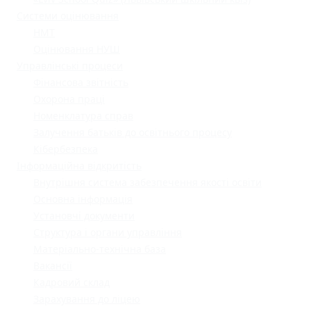
Системи оцінювання
НМТ
Оцінювання НУШ
Управлінські процеси
Фінансова звітність
Охорона праці
Номенклатура справ
Залучення батьків до освітнього процесу
Кібербезпека
Інформаційна відкритість
Внутрішня система забезпечення якості освіти
Основна інформація
Установчі документи
Структура і органи управління
Матеріально-технічна база
Вакансії
Кадровий склад
Зарахування до ліцею