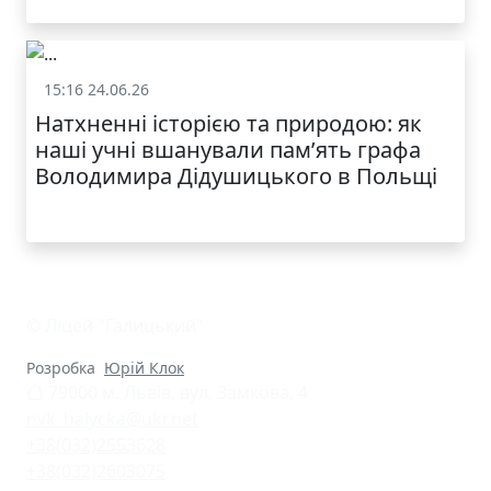
15:16 24.06.26
Життя школи
Натхненні історією та природою: як
наші учні вшанували пам’ять графа
Володимира Дідушицького в Польщі
© Ліцей "Галицький"
Розробка
Юрій Клок
79000 м. Львів, вул. Замкова, 4
nvk_halycka@ukr.net
+38(032)2553628
+38(032)2603075