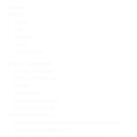
Батькам
Новини
Місто
Світ
Освіта
Спорт
Життя школи
Освітнє середовище
Поради психолога
Статут та структура
Гуртки
Моніторинг
Шкільне харчування
Навчальна робота
Педагогічна діяльність
Професійний розвиток педагогічних працівників
Учнівське самоврядування
«Lviv School Quiz» (Львівський шкільний квіз)