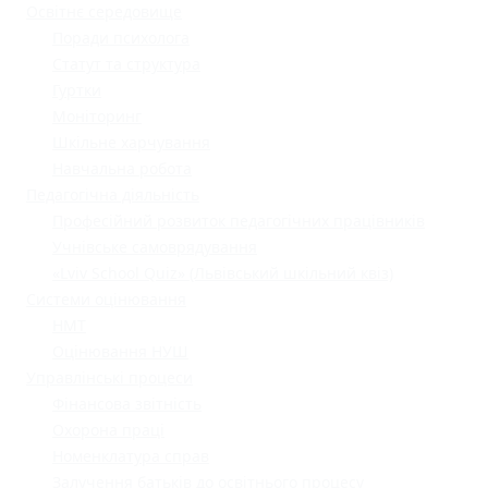
Освітнє середовище
Поради психолога
Статут та структура
Гуртки
Моніторинг
Шкільне харчування
Навчальна робота
Педагогічна діяльність
Професійний розвиток педагогічних працівників
Учнівське самоврядування
«Lviv School Quiz» (Львівський шкільний квіз)
Системи оцінювання
НМТ
Оцінювання НУШ
Управлінські процеси
Фінансова звітність
Охорона праці
Номенклатура справ
Залучення батьків до освітнього процесу