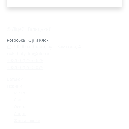
© Ліцей "Галицький"
Розробка
Юрій Клок
79000 м. Львів, вул. Замкова, 4
nvk_halycka@ukr.net
+38(032)2553628
+38(032)2603075
Батькам
Новини
Місто
Світ
Освіта
Спорт
Життя школи