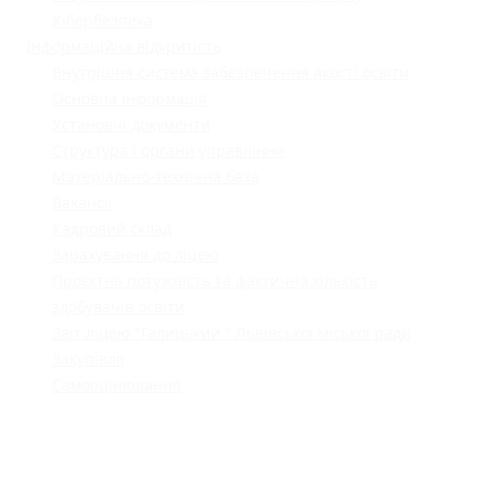
Кібербезпека
Інформаційна відкритість
Внутрішня система забезпечення якості освіти
Основна інформація
Установчі документи
Структура і органи управління
Матеріально-технічна база
Вакансії
Кадровий склад
Зарахування до ліцею
Проєктна потужність та фактична кількість
здобувачів освіти
Звіт ліцею "Галицький " Львівської міської ради
Закупівля
Самооцінювання