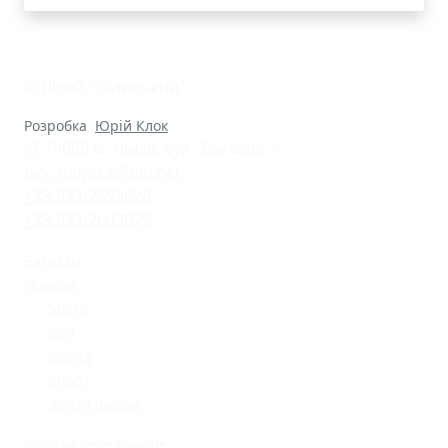
© Ліцей "Галицький"
Розробка
Юрій Клок
79000 м. Львів, вул. Замкова, 4
nvk_halycka@ukr.net
+38(032)2553628
+38(032)2603075
Батькам
Новини
Місто
Світ
Освіта
Спорт
Життя школи
Освітнє середовище