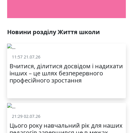
ЯКІСТЬ ТА КРАСА
У ЛЬВОВІ
Новини розділу Життя школи
11:57 21.07.26
Життя школи
Вчитися, ділитися досвідом і надихати
інших – це шлях безперервного
професійного зростання
21:29 02.07.26
Життя школи
Цього року навчальний рік для наших
МОДНИЙ ДИТЯЧИЙ
педагогів завершився не в межах