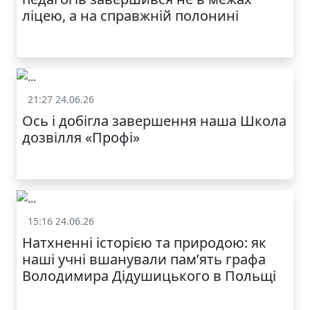
ОДЯГ ПО
ДОСТУПНІЙ ЦІНІ
ліцею, а на справжній полонині
21:27 24.06.26
Життя школи
Ось і добігла завершення наша Школа
дозвілля «Профі»
КАТАЛОГ
15:16 24.06.26
Життя школи
Натхненні історією та природою: як
наші учні вшанували пам’ять графа
Володимира Дідушицького в Польщі