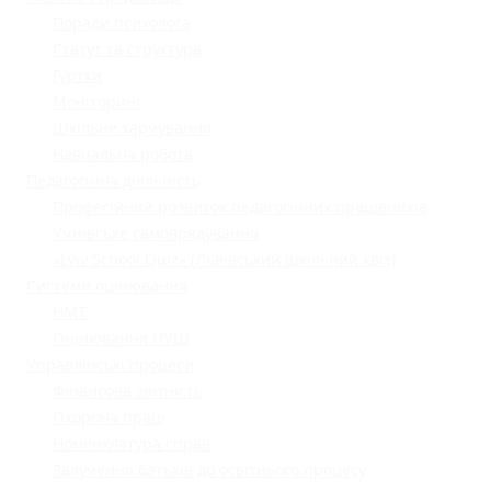
Поради психолога
Статут та структура
Гуртки
Моніторинг
Шкільне харчування
Навчальна робота
Педагогічна діяльність
Професійний розвиток педагогічних працівників
Учнівське самоврядування
«Lviv School Quiz» (Львівський шкільний квіз)
Системи оцінювання
НМТ
Оцінювання НУШ
Управлінські процеси
Фінансова звітність
Охорона праці
Номенклатура справ
Залучення батьків до освітнього процесу