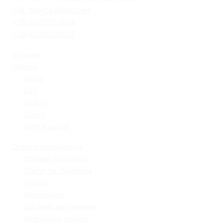
nvk_halycka@ukr.net
+38(032)2553628
+38(032)2603075
Батькам
Новини
Місто
Світ
Освіта
Спорт
Життя школи
Освітнє середовище
Поради психолога
Статут та структура
Гуртки
Моніторинг
Шкільне харчування
Навчальна робота