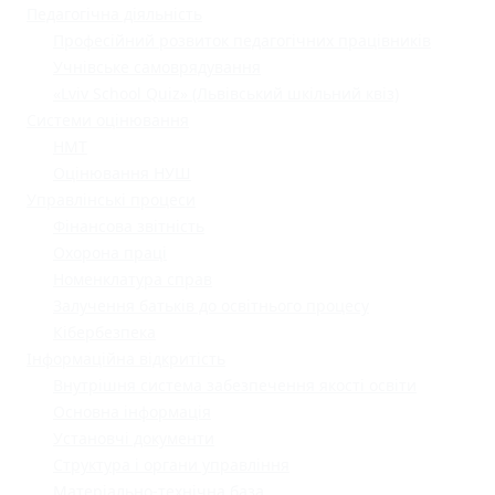
Педагогічна діяльність
Професійний розвиток педагогічних працівників
Учнівське самоврядування
«Lviv School Quiz» (Львівський шкільний квіз)
Системи оцінювання
НМТ
Оцінювання НУШ
Управлінські процеси
Фінансова звітність
Охорона праці
Номенклатура справ
Залучення батьків до освітнього процесу
Кібербезпека
Інформаційна відкритість
Внутрішня система забезпечення якості освіти
Основна інформація
Установчі документи
Структура і органи управління
Матеріально-технічна база