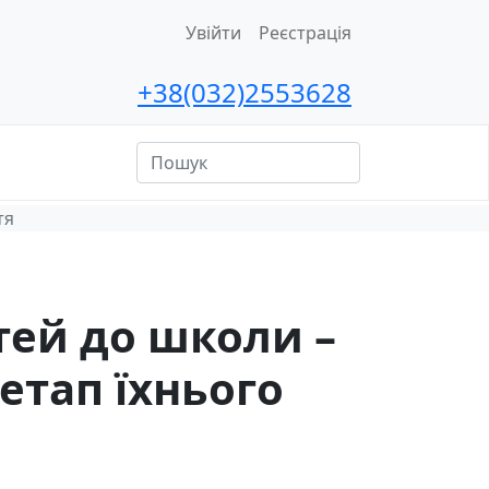
Увійти
Реєстрація
+38(032)2553628
ційна
сть
тя
тей до школи –
етап їхнього