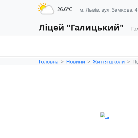
26.6°С
м. Львів, вул. Замкова, 4
Ліцей "Галицький"
Го
Освітнє
Педагогічна
середовище
діяльність
Головна
Новини
Життя школи
Пі