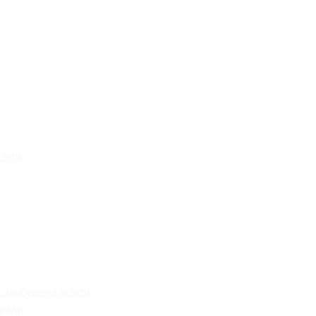
світи
 здобувачів освіти
 ради