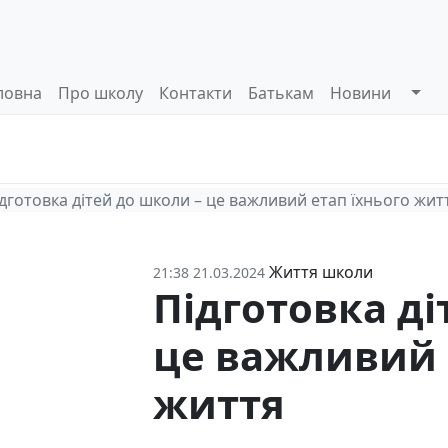
ловна
Про школу
Контакти
Батькам
Новини
Системи
Управлінські
Інформа
оцінювання
процеси
відкриті
дготовка дітей до школи – це важливий етап їхнього жит
Життя школи
21:38 21.03.2024
Підготовка ді
це важливий 
життя