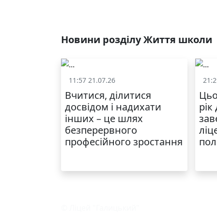
Новини розділу Життя школи
11:57 21.07.26
21:2
Життя школи
Вчитися, ділитися
Цьо
досвідом і надихати
рік
інших – це шлях
зав
безперервного
ліц
професійного зростання
пол
© Ліцей "Галицький"