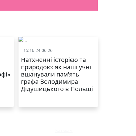
15:16 24.06.26
и
Життя школи
Натхненні історією та
природою: як наші учні
офі»
вшанували пам’ять
графа Володимира
Дідушицького в Польщі
Батькам