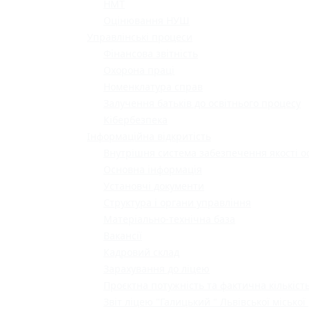
НМТ
Оцінювання НУШ
Управлінські процеси
Фінансова звітність
Охорона праці
Номенклатура справ
Залучення батьків до освітнього процесу
Кібербезпека
Інформаційна відкритість
Внутрішня система забезпечення якості о
Основна інформація
Установчі документи
Структура і органи управління
Матеріально-технічна база
Вакансії
Кадровий склад
Зарахування до ліцею
Проєктна потужність та фактична кількість
Звіт ліцею "Галицький " Львівської міської