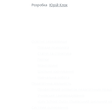
Розробка
Юрій Клок
Освітнє середовище
Поради психолога
Статут та структура
Гуртки
Моніторинг
Шкільне харчування
Навчальна робота
Педагогічна діяльність
Професійний розвиток педагогічних праці
Учнівське самоврядування
«Lviv School Quiz» (Львівський шкільний кв
Системи оцінювання