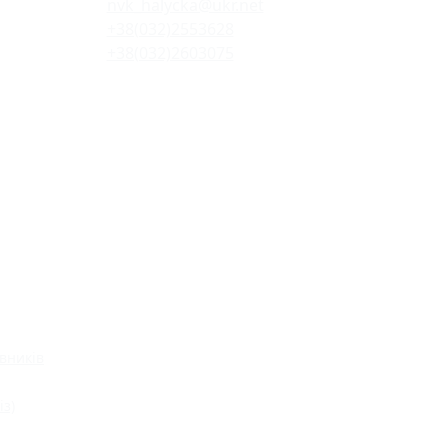
nvk_halycka@ukr.net
+38(032)2553628
+38(032)2603075
вників
із)