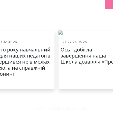
9 02.07.26
21:27 24.06.26
Життя школи
Життя школ
го року навчальний
Ось і добігла
 для наших педагогів
завершення наша
ершився не в межах
Школа дозвілля «Пр
ею, а на справжній
онині
79000 м. Львів, вул. Замкова, 4