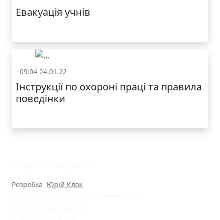
Евакуація учнів
09:04 24.01.22
Охорона праці
КАТАЛОГ
Інструкції по охороні праці та правила
поведінки
© Ліцей "Галицький"
Розробка
Юрій Клок
79000 м. Львів, вул. Замкова, 4
nvk_halycka@ukr.net
+38(032)2553628