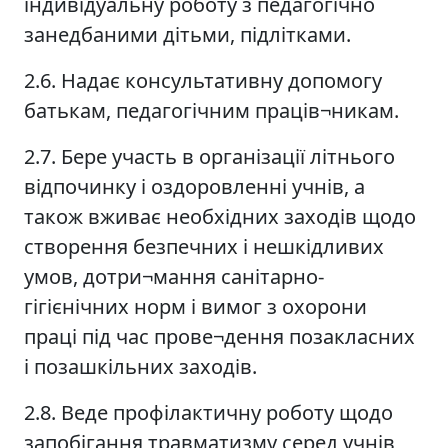
індивідуальну роботу з педагогічно
занедбаними дітьми, підлітками.
2.6. Надає консультативну допомогу
батькам, педагогічним праців¬никам.
2.7. Бере участь в організації літнього
відпочинку і оздоровленні учнів, а
також вживає необхідних заходів щодо
створення безпечних і нешкідливих
умов, дотри¬мання санітарно-
гігієнічних норм і вимог з охорони
праці під час прове¬дення позакласних
і позашкільних заходів.
2.8. Веде профілактичну роботу щодо
запобігання травматизму серед учнів,