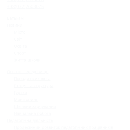
+38(032)2603075
Батькам
Новини
Місто
Світ
Освіта
Спорт
Життя школи
Освітнє середовище
Поради психолога
Статут та структура
Гуртки
Моніторинг
Шкільне харчування
Навчальна робота
Педагогічна діяльність
Професійний розвиток педагогічних працівників