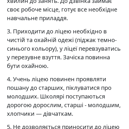
хвилин до занять. До дзвінка займає
своє робоче місце, готує все необхідне
навчальне приладдя.
3. Приходити до ліцею необхідно в
чистій та охайній одежі (піджак темно-
синього кольору), у ліцеї перевзуватись
у перезувне взуття. Зачіска повинна
бути охайною.
4. Учень ліцею повинен проявляти
пошану до старших, піклуватися про
молодших. Школярі поступаються
дорогою дорослим, старші - молодшим,
хлопчики — дівчаткам.
5. Не дозволяється приносити до ліцею