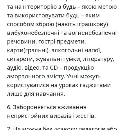
та на її територію з будь – якою метою
та використовувати будь – яким
способом зброю (навіть іграшкову)
вибухонебезпечні та вогненебезпечні
речовини, гострі предмети,
карти(гральні), алкогольні напої,
сигарети, жувальні гумки, літературу,
аудіо, відео, та СD – продукцію
аморального змісту. Учні можуть
користуватися на уроках гаджетами
лише для навчання.
6. Забороняється вживання
непристойних виразів і жестів.
7. Не можна без дозволу педагогів або