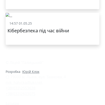
14:57 01.05.25
Статут та структура
Кібербезпека під час війни
КАТАЛОГ
© Ліцей "Галицький"
Розробка
Юрій Клок
79000 м. Львів, вул. Замкова, 4
nvk_halycka@ukr.net
+38(032)2553628
+38(032)2603075
Батькам