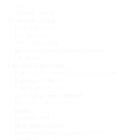
НМТ
Оцінювання НУШ
Управлінські процеси
Фінансова звітність
Охорона праці
Номенклатура справ
Залучення батьків до освітнього процесу
Кібербезпека
Інформаційна відкритість
Внутрішня система забезпечення якості освіти
Основна інформація
Установчі документи
Структура і органи управління
Матеріально-технічна база
Вакансії
Кадровий склад
Зарахування до ліцею
Проєктна потужність та фактична кількість