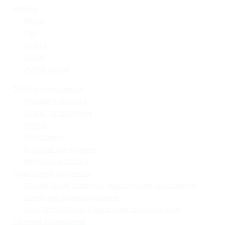
Новини
Місто
Світ
Освіта
Спорт
Життя школи
Освітнє середовище
Поради психолога
Статут та структура
Гуртки
Моніторинг
Шкільне харчування
Навчальна робота
Педагогічна діяльність
Професійний розвиток педагогічних працівників
Учнівське самоврядування
«Lviv School Quiz» (Львівський шкільний квіз)
Системи оцінювання