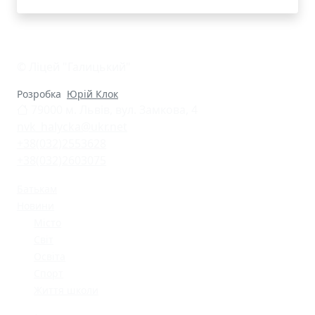
© Ліцей "Галицький"
Розробка
Юрій Клок
79000 м. Львів, вул. Замкова, 4
nvk_halycka@ukr.net
+38(032)2553628
+38(032)2603075
Батькам
Новини
Місто
Світ
Освіта
Спорт
Життя школи