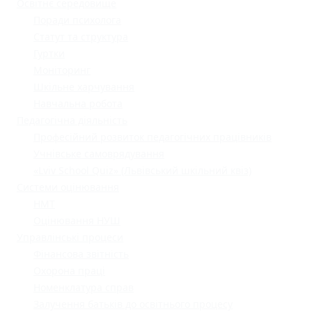
Освітнє середовище
Поради психолога
Статут та структура
Гуртки
Моніторинг
Шкільне харчування
Навчальна робота
Педагогічна діяльність
Професійний розвиток педагогічних працівників
Учнівське самоврядування
«Lviv School Quiz» (Львівський шкільний квіз)
Системи оцінювання
НМТ
Оцінювання НУШ
Управлінські процеси
Фінансова звітність
Охорона праці
Номенклатура справ
Залучення батьків до освітнього процесу