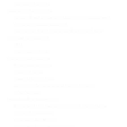
Навчальна робота
Педагогічна діяльність
Професійний розвиток педагогічних працівників
Учнівське самоврядування
«Lviv School Quiz» (Львівський шкільний квіз)
Системи оцінювання
НМТ
Оцінювання НУШ
Управлінські процеси
Фінансова звітність
Охорона праці
Номенклатура справ
Залучення батьків до освітнього процесу
Кібербезпека
Інформаційна відкритість
Внутрішня система забезпечення якості освіти
Основна інформація
Установчі документи
Структура і органи управління