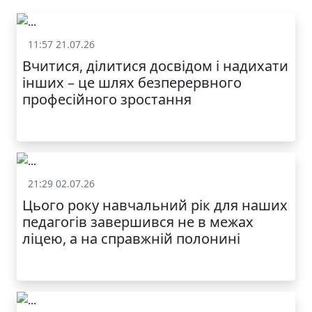
11:57 21.07.26
Життя школи
Вчитися, ділитися досвідом і надихати
інших – це шлях безперервного
професійного зростання
21:29 02.07.26
Життя школи
Цього року навчальний рік для наших
МОДНИЙ ДИТЯЧИЙ
педагогів завершився не в межах
ОДЯГ ПО
ДОСТУПНІЙ ЦІНІ
ліцею, а на справжній полонині