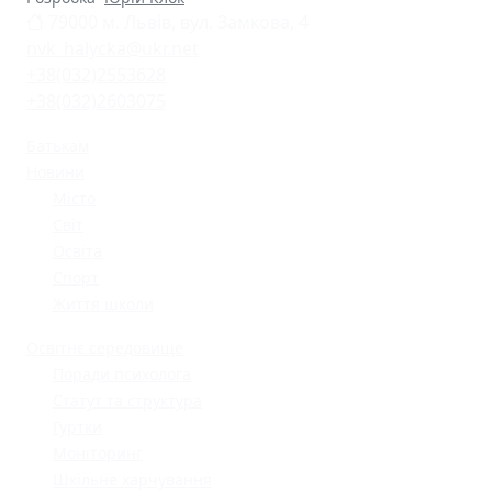
79000 м. Львів, вул. Замкова, 4
nvk_halycka@ukr.net
+38(032)2553628
+38(032)2603075
Батькам
Новини
Місто
Світ
Освіта
Спорт
Життя школи
Освітнє середовище
Поради психолога
Статут та структура
Гуртки
Моніторинг
Шкільне харчування