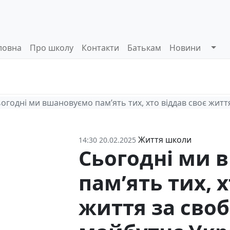
ловна
Про школу
Контакти
Батькам
Новини
Системи
Управлінські
Інформа
оцінювання
процеси
відкриті
огодні ми вшановуємо пам’ять тих, хто віддав своє життя 
Життя школи
14:30 20.02.2025
Сьогодні ми 
пам’ять тих, 
життя за свобо