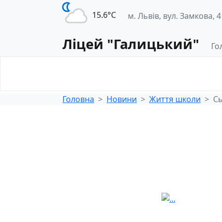
15.6°С
м. Львів, вул. Замкова, 4
Ліцей "Галицький"
Го
Освітнє
Педагогічна
середовище
діяльність
Головна
Новини
Життя школи
Сь