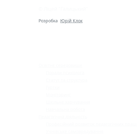
© Ліцей "Галицький"
Розробка
Юрій Клок
Освітнє середовище
Поради психолога
Статут та структура
Гуртки
Моніторинг
Шкільне харчування
Навчальна робота
Педагогічна діяльність
Професійний розвиток педагогічних праці
Учнівське самоврядування