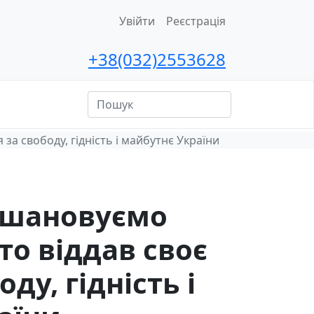
Увійти
Реєстрація
+38(032)2553628
ційна
сть
за свободу, гідність і майбутнє України
вшановуємо
хто віддав своє
ду, гідність і