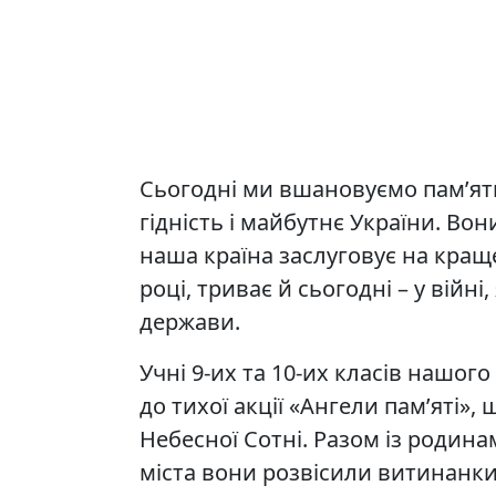
Сьогодні ми вшановуємо пам’ять 
гідність і майбутнє України. Во
наша країна заслуговує на кращ
році, триває й сьогодні – у війні
держави.
Учні 9-их та 10-их класів нашог
до тихої акції «Ангели пам’яті»,
Небесної Сотні. Разом із родин
міста вони розвісили витинанки 