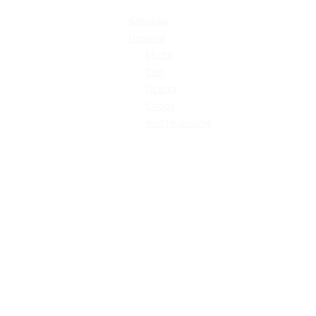
МОДНИЙ ДИТЯЧИЙ
ОДЯГ ПО
ДОСТУПНІЙ ЦІНІ
Батькам
Новини
Місто
Світ
Освіта
Спорт
Життя школи
КАТАЛОГ