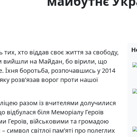
майбутнє Укр
Н
тих, хто віддав своє життя за свободу,
ни вийшли на Майдан, бо вірили, що
е. Їхня боротьба, розпочавшись у 2014
, яку розв’язав ворог проти нашої
о ліцею разом із вчителями долучилися
 що відбулася біля Меморіалу Героїв
ами Героїв, військовими та громадою
– символ світлої пам’яті про полеглих