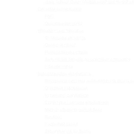
«Lviv School Quiz» (Львівський шкільний кв
Системи оцінювання
НМТ
Оцінювання НУШ
Управлінські процеси
Фінансова звітність
Охорона праці
Номенклатура справ
Залучення батьків до освітнього процесу
Кібербезпека
Інформаційна відкритість
Внутрішня система забезпечення якості о
Основна інформація
Установчі документи
Структура і органи управління
Матеріально-технічна база
Вакансії
Кадровий склад
Зарахування до ліцею