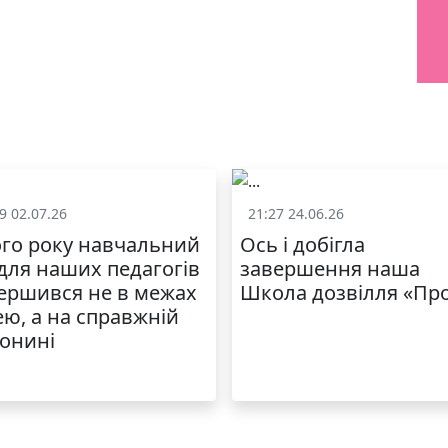
9 02.07.26
21:27 24.06.26
Життя школи
Життя школ
го року навчальний
Ось і добігла
 для наших педагогів
завершення наша
ершився не в межах
Школа дозвілля «Пр
ею, а на справжній
онині