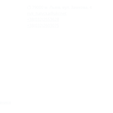
79000 м. Львів, вул. Замкова, 4
nvk_halycka@ukr.net
+38(032)2553628
+38(032)2603075
вників