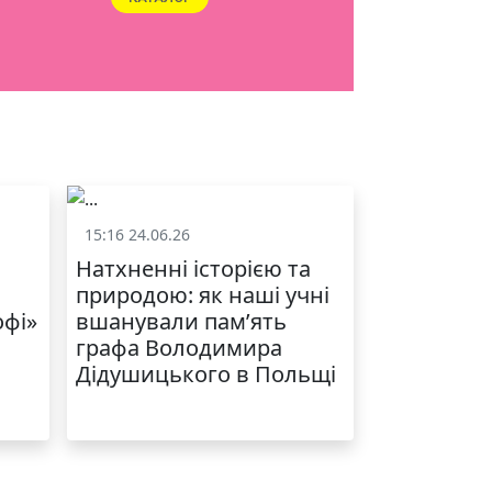
ЯКІСТЬ ТА КРАСА
У ЛЬВОВІ
15:16 24.06.26
и
Життя школи
Натхненні історією та
природою: як наші учні
офі»
вшанували пам’ять
графа Володимира
Дідушицького в Польщі