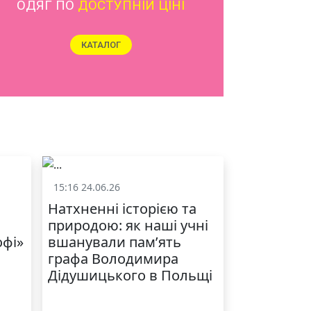
ОДЯГ ПО
ДОСТУПНІЙ ЦІНІ
КАТАЛОГ
15:16 24.06.26
и
Життя школи
Натхненні історією та
природою: як наші учні
офі»
вшанували пам’ять
графа Володимира
Дідушицького в Польщі