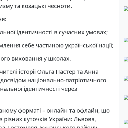
изму та козацькі чесноти.
я:
льної ідентичності в сучасних умовах;
млення себе частиною української нації;
ного виховання у школах.
чителі історії Ольга Пастер та Анна
 досвідом національно-патріотичного
нальної ідентичності через
аному форматі – онлайн та офлайн, що
з різних куточків України: Львова,
ва, Гостомеля, Бучанського району,