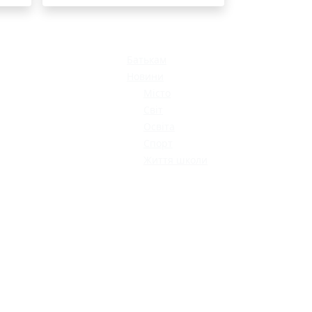
Батькам
Новини
Місто
Світ
Освіта
Спорт
Життя школи