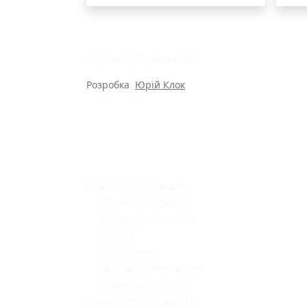
© Ліцей "Галицький"
Розробка
Юрій Клок
Освітнє середовище
Поради психолога
Статут та структура
Гуртки
Моніторинг
Шкільне харчування
Навчальна робота
Педагогічна діяльність