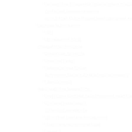
Професійний розвиток педагогічних праці
Учнівське самоврядування
«Lviv School Quiz» (Львівський шкільний кв
Системи оцінювання
НМТ
Оцінювання НУШ
Управлінські процеси
Фінансова звітність
Охорона праці
Номенклатура справ
Залучення батьків до освітнього процесу
Кібербезпека
Інформаційна відкритість
Внутрішня система забезпечення якості о
Основна інформація
Установчі документи
Структура і органи управління
Матеріально-технічна база
Вакансії