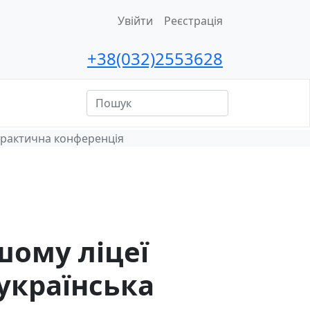
Увійти
Реєстрація
+38(032)2553628
ційна
сть
-практична конференція
шому ліцеї
українська