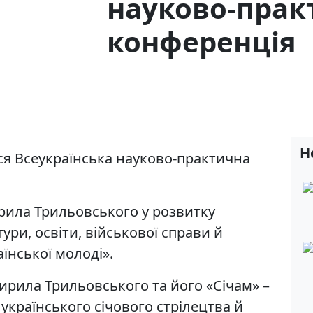
науково-прак
конференція
Н
ася Всеукраїнська науково-практична
рила Трильовського у розвитку
ури, освіти, військової справи й
їнської молоді».
Кирила Трильовського та його «Січам» –
 українського січового стрілецтва й