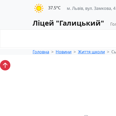
37.5°С
м. Львів, вул. Замкова, 4
Ліцей "Галицький"
Го
Освітнє
Педагогічна
середовище
діяльність
Головна
Новини
Життя школи
Сь