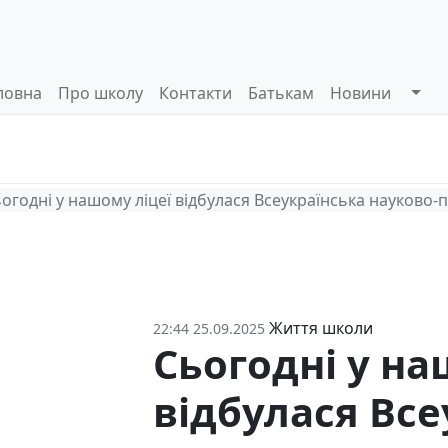
ловна
Про школу
Контакти
Батькам
Новини
Системи
Управлінські
Інформа
оцінювання
процеси
відкриті
огодні у нашому ліцеї відбулася Всеукраїнська науково
Життя школи
22:44 25.09.2025
Сьогодні у на
відбулася Все