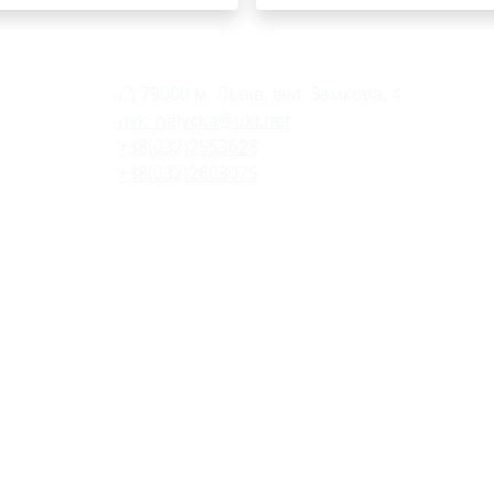
79000 м. Львів, вул. Замкова, 4
nvk_halycka@ukr.net
+38(032)2553628
+38(032)2603075