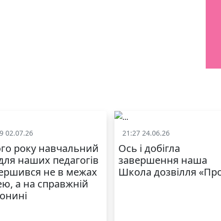
9 02.07.26
21:27 24.06.26
Життя школи
Життя школ
го року навчальний
Ось і добігла
 для наших педагогів
завершення наша
ершився не в межах
Школа дозвілля «Пр
ею, а на справжній
онині