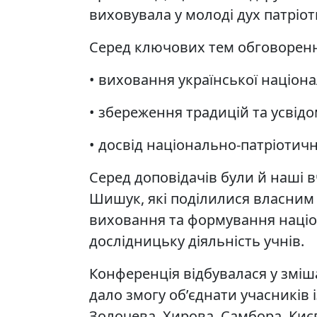
виховувала у молоді дух патріот
Серед ключових тем обговоренн
• виховання української націона
• збереження традицій та усвідо
• досвід національно-патріотич
Серед доповідачів були й наші в
Шишук, які поділилися власним
виховання та формування націо
дослідницьку діяльність учнів.
Конференція відбувалася у зміш
дало змогу об’єднати учасників і
Золочева, Хирова, Самбора, Киє