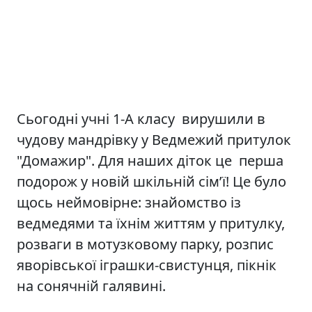
Сьогодні учні 1-А класу вирушили в
чудову мандрівку у Ведмежий притулок
"Домажир". Для наших діток це перша
подорож у новій шкільній сімʼї! Це було
щось неймовірне: знайомство із
ведмедями та їхнім життям у притулку,
розваги в мотузковому парку, розпис
яворівської іграшки-свистунця, пікнік
на сонячній галявині.