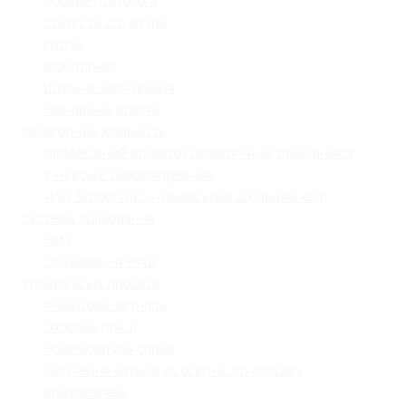
Поради психолога
Статут та структура
Гуртки
Моніторинг
Шкільне харчування
Навчальна робота
Педагогічна діяльність
Професійний розвиток педагогічних працівників
Учнівське самоврядування
«Lviv School Quiz» (Львівський шкільний квіз)
Системи оцінювання
НМТ
Оцінювання НУШ
Управлінські процеси
Фінансова звітність
Охорона праці
Номенклатура справ
Залучення батьків до освітнього процесу
Кібербезпека