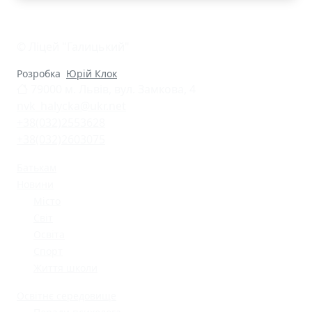
© Ліцей "Галицький"
Розробка
Юрій Клок
79000 м. Львів, вул. Замкова, 4
nvk_halycka@ukr.net
+38(032)2553628
+38(032)2603075
Батькам
Новини
Місто
Світ
Освіта
Спорт
Життя школи
Освітнє середовище