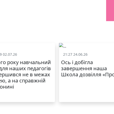
9 02.07.26
21:27 24.06.26
Життя школи
Життя школ
го року навчальний
Ось і добігла
 для наших педагогів
завершення наша
ершився не в межах
Школа дозвілля «Пр
ею, а на справжній
онині