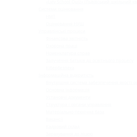
«Lviv School Quiz» (Львівський шкільний кв
Системи оцінювання
НМТ
Оцінювання НУШ
Управлінські процеси
Фінансова звітність
Охорона праці
Номенклатура справ
Залучення батьків до освітнього процесу
Кібербезпека
Інформаційна відкритість
Внутрішня система забезпечення якості о
Основна інформація
Установчі документи
Структура і органи управління
Матеріально-технічна база
Вакансії
Кадровий склад
Зарахування до ліцею