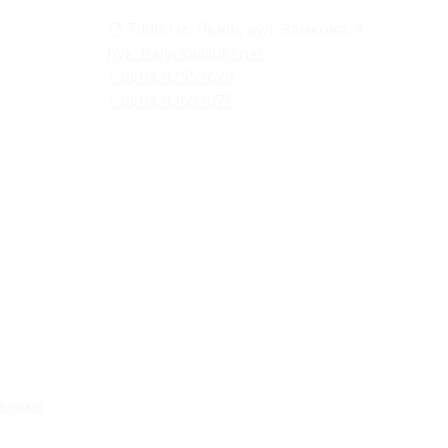
79000 м. Львів, вул. Замкова, 4
nvk_halycka@ukr.net
+38(032)2553628
+38(032)2603075
вників