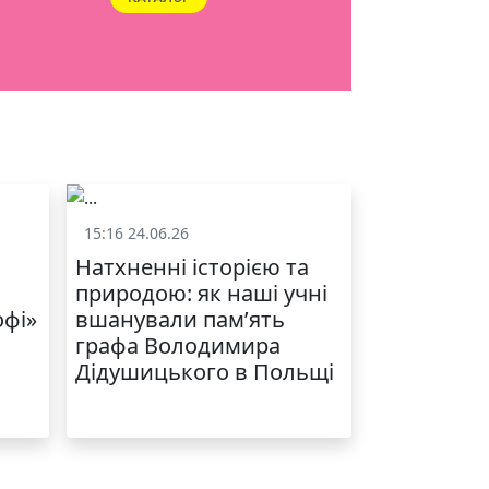
ЯКІСТЬ ТА КРАСА
У ЛЬВОВІ
15:16 24.06.26
и
Життя школи
Натхненні історією та
природою: як наші учні
офі»
вшанували пам’ять
графа Володимира
Дідушицького в Польщі