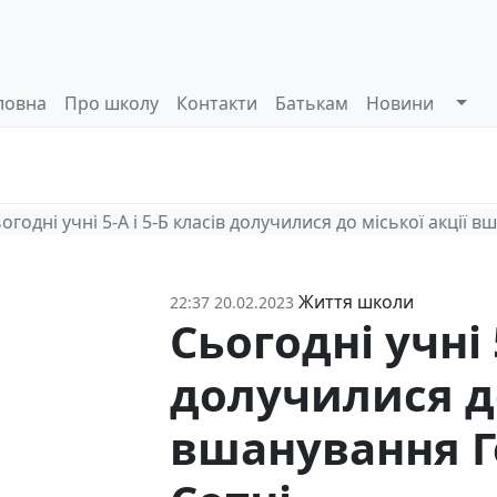
ловна
Про школу
Контакти
Батькам
Новини
Системи
Управлінські
Інформа
оцінювання
процеси
відкриті
огодні учні 5-А і 5-Б класів долучилися до міської акції 
Життя школи
22:37 20.02.2023
Сьогодні учні 
долучилися до
вшанування Г