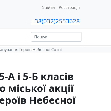
Увійти
Реєстрація
+38(032)2553628
ційна
сть
вшанування Героїв Небесної Сотні
5-А і 5-Б класів
 міської акції
ероїв Небесної