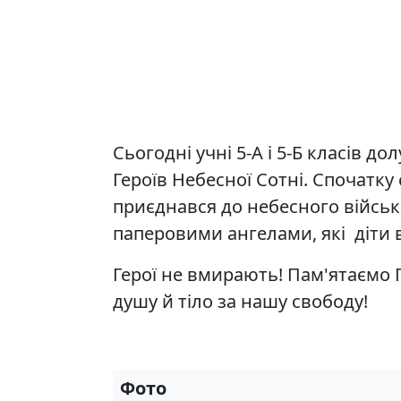
Сьогодні учні 5-А і 5-Б класів д
Героїв Небесної Сотні. Спочатку
приєднався до небесного війсь
паперовими ангелами, які діти
Герої не вмирають! Пам'ятаємо Г
душу й тіло за нашу свободу!
Фото