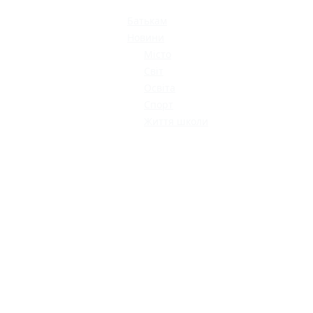
МОДНИЙ ДИТЯЧИЙ
ОДЯГ ПО
ДОСТУПНІЙ ЦІНІ
Батькам
Новини
Місто
Світ
Освіта
Спорт
Життя школи
КАТАЛОГ