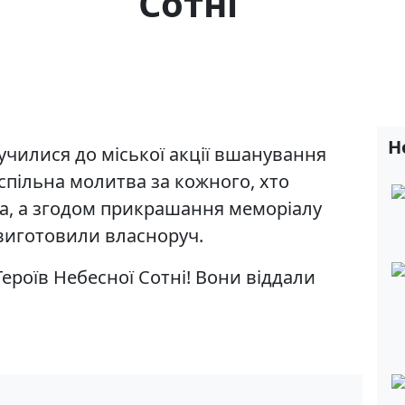
Сотні
Н
олучилися до міської акції вшанування
 спільна молитва за кожного, хто
ка, а згодом прикрашання меморіалу
 виготовили власноруч.
ероїв Небесної Сотні! Вони віддали