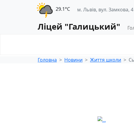
29.1°С
м. Львів, вул. Замкова, 4
Ліцей "Галицький"
Го
Освітнє
Педагогічна
середовище
діяльність
Головна
Новини
Життя школи
Сь