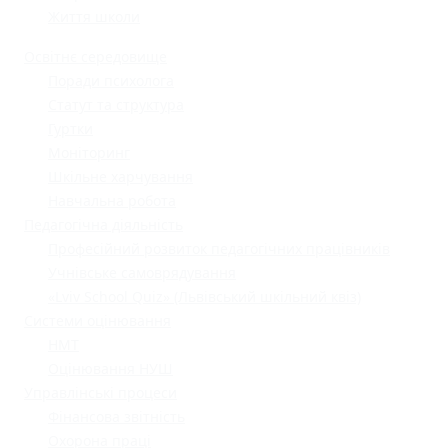
Життя школи
Освітнє середовище
Поради психолога
Статут та структура
Гуртки
Моніторинг
Шкільне харчування
Навчальна робота
Педагогічна діяльність
Професійний розвиток педагогічних працівників
Учнівське самоврядування
«Lviv School Quiz» (Львівський шкільний квіз)
Системи оцінювання
НМТ
Оцінювання НУШ
Управлінські процеси
Фінансова звітність
Охорона праці