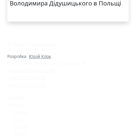
Володимира Дідушицького в Польщі
© Ліцей "Галицький"
Розробка
Юрій Клок
79000 м. Львів, вул. Замкова, 4
nvk_halycka@ukr.net
+38(032)2553628
+38(032)2603075
Батькам
Новини
Місто
Світ
Освіта
Спорт