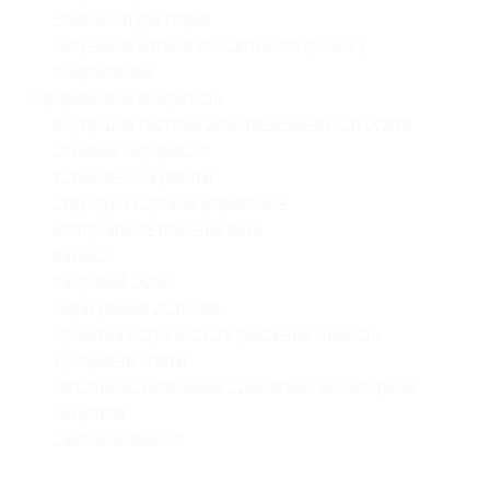
Номенклатура справ
Залучення батьків до освітнього процесу
Кібербезпека
Інформаційна відкритість
Внутрішня система забезпечення якості освіти
Основна інформація
Установчі документи
Структура і органи управління
Матеріально-технічна база
Вакансії
Кадровий склад
Зарахування до ліцею
Проєктна потужність та фактична кількість
здобувачів освіти
Звіт ліцею "Галицький " Львівської міської ради
Закупівля
Самооцінювання