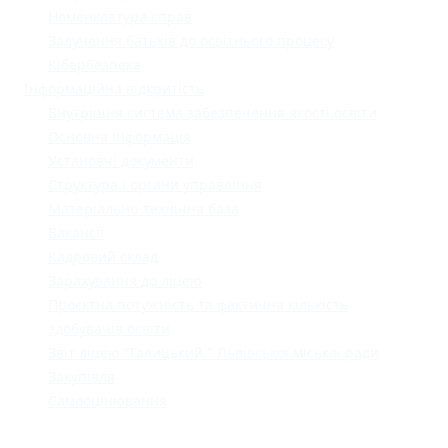
Номенклатура справ
Залучення батьків до освітнього процесу
Кібербезпека
Інформаційна відкритість
Внутрішня система забезпечення якості освіти
Основна інформація
Установчі документи
Структура і органи управління
Матеріально-технічна база
Вакансії
Кадровий склад
Зарахування до ліцею
Проєктна потужність та фактична кількість
здобувачів освіти
Звіт ліцею "Галицький " Львівської міської ради
Закупівля
Самооцінювання