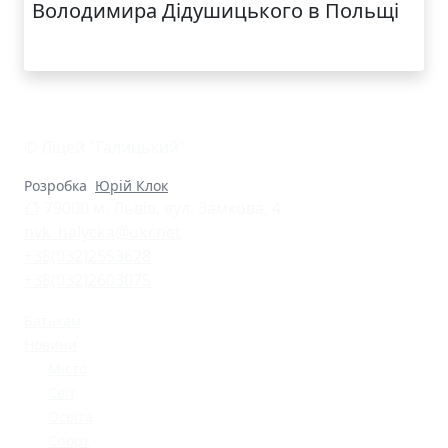
Володимира Дідушицького в Польщі
© Ліцей "Галицький"
Розробка
Юрій Клок
79000 м. Львів, вул. Замкова, 4
nvk_halycka@ukr.net
+38(032)2553628
+38(032)2603075
Батькам
Новини
Місто
Світ
Освіта
Спорт