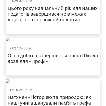
21:29 02.07.26
Життя школи
Цього року навчальний рік для наших
МОДНИЙ ДИТЯЧИЙ
педагогів завершився не в межах
ОДЯГ ПО
ДОСТУПНІЙ ЦІНІ
ліцею, а на справжній полонині
21:27 24.06.26
Життя школи
Ось і добігла завершення наша Школа
дозвілля «Профі»
КАТАЛОГ
15:16 24.06.26
Життя школи
Натхненні історією та природою: як
наші учні вшанували пам’ять графа