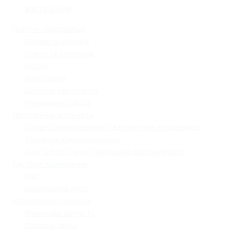
Життя школи
Освітнє середовище
Поради психолога
Статут та структура
Гуртки
Моніторинг
Шкільне харчування
Навчальна робота
Педагогічна діяльність
Професійний розвиток педагогічних працівників
Учнівське самоврядування
«Lviv School Quiz» (Львівський шкільний квіз)
Системи оцінювання
НМТ
Оцінювання НУШ
Управлінські процеси
Фінансова звітність
Охорона праці