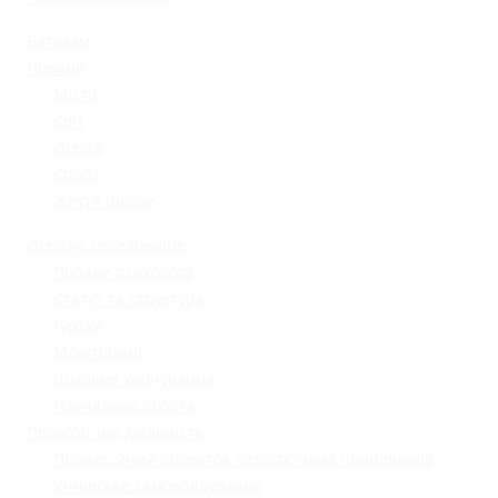
Батькам
Новини
Місто
Світ
Освіта
Спорт
Життя школи
Освітнє середовище
Поради психолога
Статут та структура
Гуртки
Моніторинг
Шкільне харчування
Навчальна робота
Педагогічна діяльність
Професійний розвиток педагогічних працівників
Учнівське самоврядування