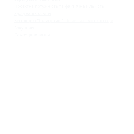
Проєктна потужність та фактична кількість
здобувачів освіти
Звіт ліцею "Галицький " Львівської міської ради
Закупівля
Самооцінювання