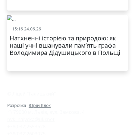
КАТАЛОГ
15:16 24.06.26
Життя школи
Натхненні історією та природою: як
наші учні вшанували пам’ять графа
Володимира Дідушицького в Польщі
© Ліцей "Галицький"
Розробка
Юрій Клок
79000 м. Львів, вул. Замкова, 4
nvk_halycka@ukr.net
+38(032)2553628
+38(032)2603075