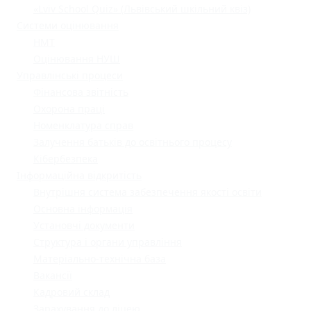
«Lviv School Quiz» (Львівський шкільний квіз)
Системи оцінювання
НМТ
Оцінювання НУШ
Управлінські процеси
Фінансова звітність
Охорона праці
Номенклатура справ
Залучення батьків до освітнього процесу
Кібербезпека
Інформаційна відкритість
Внутрішня система забезпечення якості освіти
Основна інформація
Установчі документи
Структура і органи управління
Матеріально-технічна база
Вакансії
Кадровий склад
Зарахування до ліцею