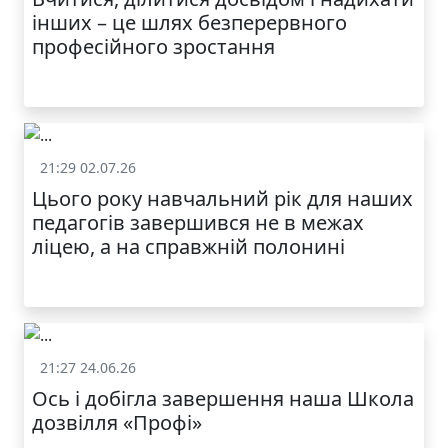
інших – це шлях безперервного
професійного зростання
21:29 02.07.26
Життя школи
Цього року навчальний рік для наших
МОДНИЙ ДИТЯЧИЙ
педагогів завершився не в межах
ОДЯГ ПО
ДОСТУПНІЙ ЦІНІ
ліцею, а на справжній полонині
21:27 24.06.26
Життя школи
Ось і добігла завершення наша Школа
дозвілля «Профі»