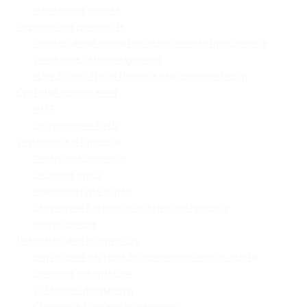
Навчальна робота
Педагогічна діяльність
Професійний розвиток педагогічних працівників
Учнівське самоврядування
«Lviv School Quiz» (Львівський шкільний квіз)
Системи оцінювання
НМТ
Оцінювання НУШ
Управлінські процеси
Фінансова звітність
Охорона праці
Номенклатура справ
Залучення батьків до освітнього процесу
Кібербезпека
Інформаційна відкритість
Внутрішня система забезпечення якості освіти
Основна інформація
Установчі документи
Структура і органи управління