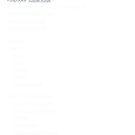
79000 м. Львів, вул. Замкова, 4
nvk_halycka@ukr.net
+38(032)2553628
+38(032)2603075
Батькам
Новини
Місто
Світ
Освіта
Спорт
Життя школи
Освітнє середовище
Поради психолога
Статут та структура
Гуртки
Моніторинг
Шкільне харчування