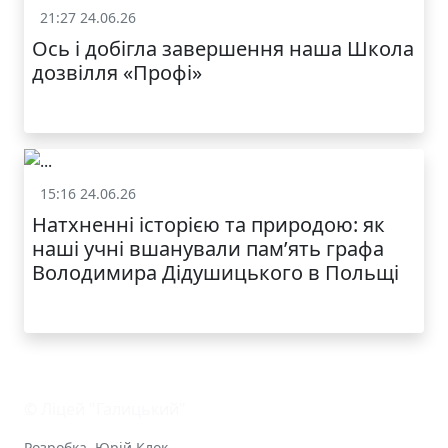
21:27 24.06.26
Життя школи
Ось і добігла завершення наша Школа
дозвілля «Профі»
15:16 24.06.26
Життя школи
Натхненні історією та природою: як
наші учні вшанували пам’ять графа
Володимира Дідушицького в Польщі
© Ліцей "Галицький"
Розробка
Юрій Клок