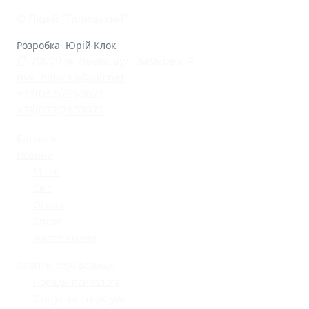
© Ліцей "Галицький"
Розробка
Юрій Клок
79000 м. Львів, вул. Замкова, 4
nvk_halycka@ukr.net
+38(032)2553628
+38(032)2603075
Батькам
Новини
Місто
Світ
Освіта
Спорт
Життя школи
Освітнє середовище
Поради психолога
Статут та структура