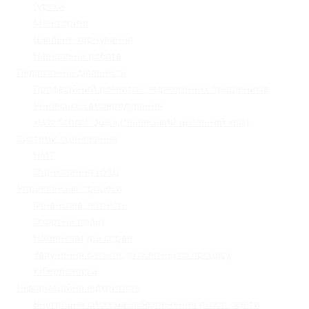
Гуртки
Моніторинг
Шкільне харчування
Навчальна робота
Педагогічна діяльність
Професійний розвиток педагогічних працівників
Учнівське самоврядування
«Lviv School Quiz» (Львівський шкільний квіз)
Системи оцінювання
НМТ
Оцінювання НУШ
Управлінські процеси
Фінансова звітність
Охорона праці
Номенклатура справ
Залучення батьків до освітнього процесу
Кібербезпека
Інформаційна відкритість
Внутрішня система забезпечення якості освіти