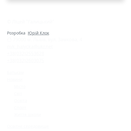
© Ліцей "Галицький"
Розробка
Юрій Клок
79000 м. Львів, вул. Замкова, 4
nvk_halycka@ukr.net
+38(032)2553628
+38(032)2603075
Батькам
Новини
Місто
Світ
Освіта
Спорт
Життя школи
Освітнє середовище