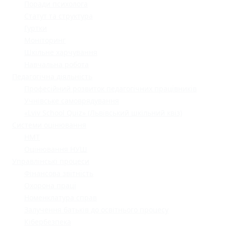
Поради психолога
Статут та структура
Гуртки
Моніторинг
Шкільне харчування
Навчальна робота
Педагогічна діяльність
Професійний розвиток педагогічних працівників
Учнівське самоврядування
«Lviv School Quiz» (Львівський шкільний квіз)
Системи оцінювання
НМТ
Оцінювання НУШ
Управлінські процеси
Фінансова звітність
Охорона праці
Номенклатура справ
Залучення батьків до освітнього процесу
Кібербезпека