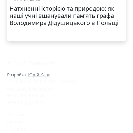
Натхненні історією та природою: як
наші учні вшанували пам’ять графа
Володимира Дідушицького в Польщі
© Ліцей "Галицький"
Розробка
Юрій Клок
79000 м. Львів, вул. Замкова, 4
nvk_halycka@ukr.net
+38(032)2553628
+38(032)2603075
Батькам
Новини
Місто