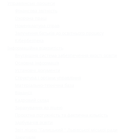
Управлінські процеси
Фінансова звітність
Охорона праці
Номенклатура справ
Залучення батьків до освітнього процесу
Кібербезпека
Інформаційна відкритість
Внутрішня система забезпечення якості освіти
Основна інформація
Установчі документи
Структура і органи управління
Матеріально-технічна база
Вакансії
Кадровий склад
Зарахування до ліцею
Проєктна потужність та фактична кількість
здобувачів освіти
Звіт ліцею "Галицький " Львівської міської ради
Закупівля