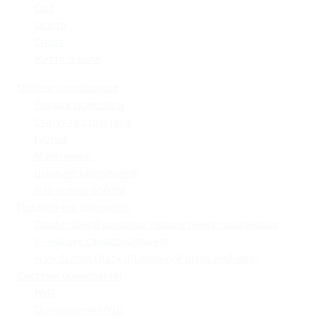
Світ
Освіта
Спорт
Життя школи
Освітнє середовище
Поради психолога
Статут та структура
Гуртки
Моніторинг
Шкільне харчування
Навчальна робота
Педагогічна діяльність
Професійний розвиток педагогічних працівників
Учнівське самоврядування
«Lviv School Quiz» (Львівський шкільний квіз)
Системи оцінювання
НМТ
Оцінювання НУШ