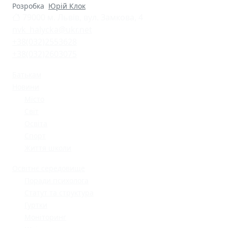
Розробка
Юрій Клок
79000 м. Львів, вул. Замкова, 4
nvk_halycka@ukr.net
+38(032)2553628
+38(032)2603075
Батькам
Новини
Місто
Світ
Освіта
Спорт
Життя школи
Освітнє середовище
Поради психолога
Статут та структура
Гуртки
Моніторинг