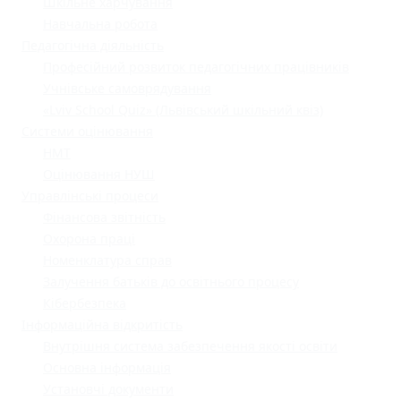
Шкільне харчування
Навчальна робота
Педагогічна діяльність
Професійний розвиток педагогічних працівників
Учнівське самоврядування
«Lviv School Quiz» (Львівський шкільний квіз)
Системи оцінювання
НМТ
Оцінювання НУШ
Управлінські процеси
Фінансова звітність
Охорона праці
Номенклатура справ
Залучення батьків до освітнього процесу
Кібербезпека
Інформаційна відкритість
Внутрішня система забезпечення якості освіти
Основна інформація
Установчі документи