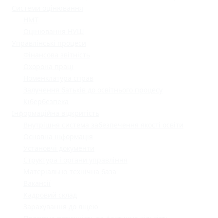
Системи оцінювання
НМТ
Оцінювання НУШ
Управлінські процеси
Фінансова звітність
Охорона праці
Номенклатура справ
Залучення батьків до освітнього процесу
Кібербезпека
Інформаційна відкритість
Внутрішня система забезпечення якості освіти
Основна інформація
Установчі документи
Структура і органи управління
Матеріально-технічна база
Вакансії
Кадровий склад
Зарахування до ліцею