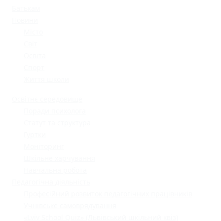
Батькам
Новини
Місто
Світ
Освіта
Спорт
Життя школи
Освітнє середовище
Поради психолога
Статут та структура
Гуртки
Моніторинг
Шкільне харчування
Навчальна робота
Педагогічна діяльність
Професійний розвиток педагогічних працівників
Учнівське самоврядування
«Lviv School Quiz» (Львівський шкільний квіз)