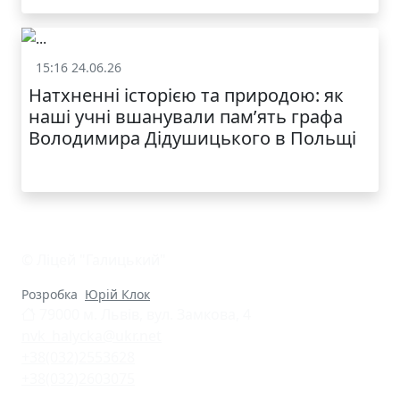
15:16 24.06.26
Життя школи
Натхненні історією та природою: як
наші учні вшанували пам’ять графа
Володимира Дідушицького в Польщі
© Ліцей "Галицький"
Розробка
Юрій Клок
79000 м. Львів, вул. Замкова, 4
nvk_halycka@ukr.net
+38(032)2553628
+38(032)2603075