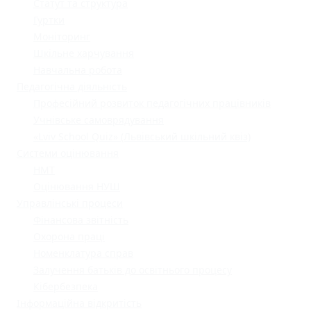
Статут та структура
Гуртки
Моніторинг
Шкільне харчування
Навчальна робота
Педагогічна діяльність
Професійний розвиток педагогічних працівників
Учнівське самоврядування
«Lviv School Quiz» (Львівський шкільний квіз)
Системи оцінювання
НМТ
Оцінювання НУШ
Управлінські процеси
Фінансова звітність
Охорона праці
Номенклатура справ
Залучення батьків до освітнього процесу
Кібербезпека
Інформаційна відкритість