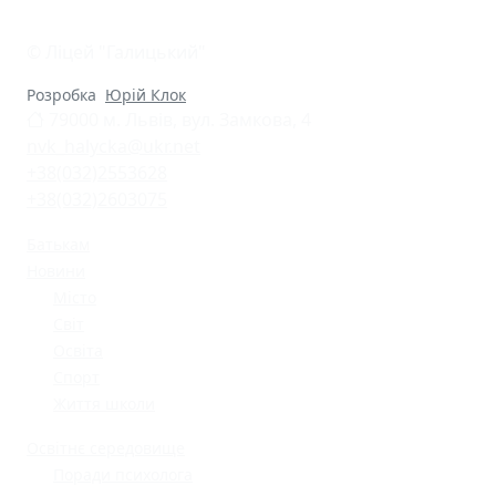
© Ліцей "Галицький"
Розробка
Юрій Клок
79000 м. Львів, вул. Замкова, 4
nvk_halycka@ukr.net
+38(032)2553628
+38(032)2603075
Батькам
Новини
Місто
Світ
Освіта
Спорт
Життя школи
Освітнє середовище
Поради психолога