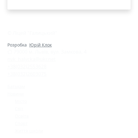
© Ліцей "Галицький"
Розробка
Юрій Клок
79000 м. Львів, вул. Замкова, 4
nvk_halycka@ukr.net
+38(032)2553628
+38(032)2603075
Батькам
Новини
Місто
Світ
Освіта
Спорт
Життя школи