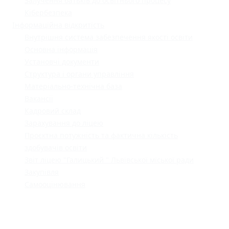
Залучення батьків до освітнього процесу
Кібербезпека
Інформаційна відкритість
Внутрішня система забезпечення якості освіти
Основна інформація
Установчі документи
Структура і органи управління
Матеріально-технічна база
Вакансії
Кадровий склад
Зарахування до ліцею
Проєктна потужність та фактична кількість
здобувачів освіти
Звіт ліцею "Галицький " Львівської міської ради
Закупівля
Самооцінювання