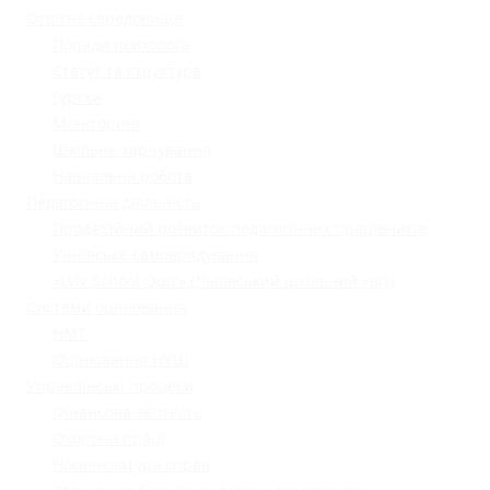
Освітнє середовище
Поради психолога
Статут та структура
Гуртки
Моніторинг
Шкільне харчування
Навчальна робота
Педагогічна діяльність
Професійний розвиток педагогічних працівників
Учнівське самоврядування
«Lviv School Quiz» (Львівський шкільний квіз)
Системи оцінювання
НМТ
Оцінювання НУШ
Управлінські процеси
Фінансова звітність
Охорона праці
Номенклатура справ