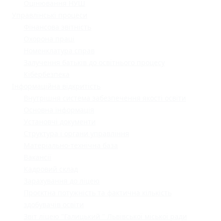
Оцінювання НУШ
Управлінські процеси
Фінансова звітність
Охорона праці
Номенклатура справ
Залучення батьків до освітнього процесу
Кібербезпека
Інформаційна відкритість
Внутрішня система забезпечення якості освіти
Основна інформація
Установчі документи
Структура і органи управління
Матеріально-технічна база
Вакансії
Кадровий склад
Зарахування до ліцею
Проєктна потужність та фактична кількість
здобувачів освіти
Звіт ліцею "Галицький " Львівської міської ради