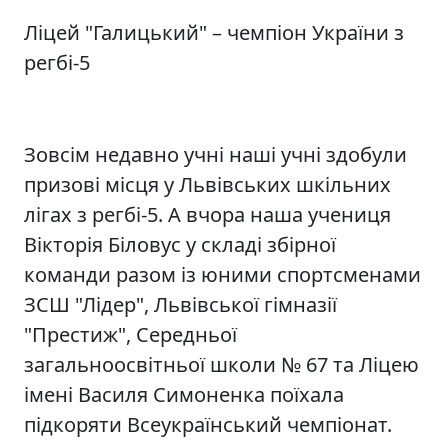
Ліцей "Галицький" – чемпіон України з
регбі-5
Зовсім недавно учні наші учні здобули
призові місця у Львівських шкільних
лігах з регбі-5. А вчора наша учениця
Вікторія Біловус у складі збірної
команди разом із юними спортсменами
ЗСШ "Лідер", Львівської гімназії
"Престиж", Середньої
загальноосвітньої школи № 67 та Ліцею
імені Василя Симоненка поїхала
підкоряти Всеукраїнський чемпіонат.