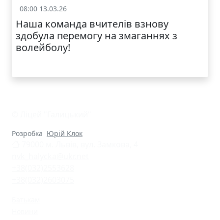
08:00 13.03.26
Спорт
Наша команда вчителів взнову
здобула перемогу на змаганнях з
волейболу!
© Ліцей "Галицький"
Розробка
Юрій Клок
79000 м. Львів, вул. Замкова, 4
nvk_halycka@ukr.net
+38(032)2553628
+38(032)2603075
Батькам
Новини