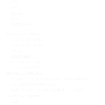
Місто
Світ
Освіта
Спорт
Життя школи
Освітнє середовище
Поради психолога
Статут та структура
Гуртки
Моніторинг
Шкільне харчування
Навчальна робота
Педагогічна діяльність
Професійний розвиток педагогічних працівників
Учнівське самоврядування
«Lviv School Quiz» (Львівський шкільний квіз)
Системи оцінювання
НМТ