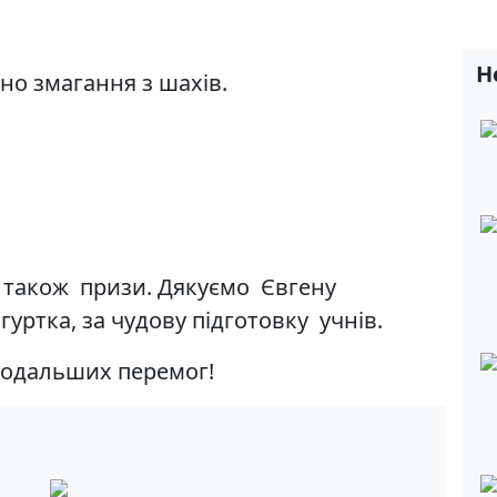
Н
но змагання з шахів.
 також призи. Дякуємо Євгену
уртка, за чудову підготовку учнів.
подальших перемог!