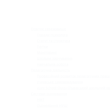
Освітнє середовище
Поради психолога
Статут та структура
Гуртки
Моніторинг
Шкільне харчування
Навчальна робота
Педагогічна діяльність
Професійний розвиток педагогічних праці
Учнівське самоврядування
«Lviv School Quiz» (Львівський шкільний кв
Системи оцінювання
НМТ
Оцінювання НУШ