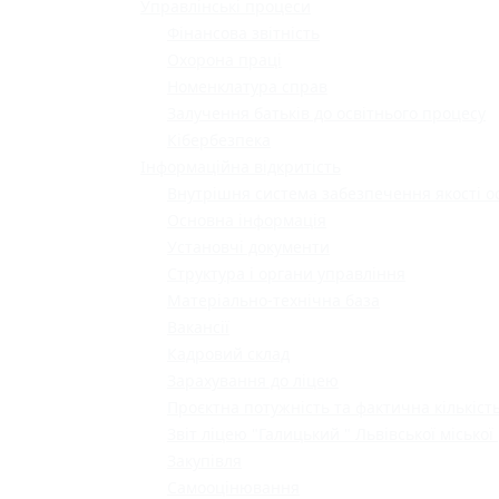
Управлінські процеси
Фінансова звітність
Охорона праці
Номенклатура справ
Залучення батьків до освітнього процесу
Кібербезпека
Інформаційна відкритість
Внутрішня система забезпечення якості о
Основна інформація
Установчі документи
Структура і органи управління
Матеріально-технічна база
Вакансії
Кадровий склад
Зарахування до ліцею
Проєктна потужність та фактична кількість
Звіт ліцею "Галицький " Львівської міської
Закупівля
Самооцінювання