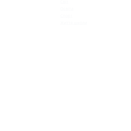
Світ
Освіта
Спорт
Життя школи