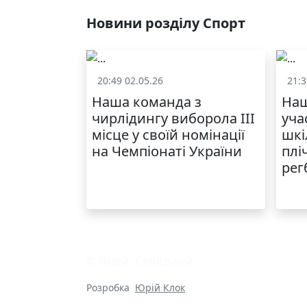
Новини розділу Спорт
20:49 02.05.26
21:3
Спорт
Наша команда з
Наш
чирлідингу виборола ІІІ
уча
місце у своїй номінації
шкі
на Чемпіонаті України
плі
рег
© Ліцей "Галицький"
Розробка
Юрій Клок