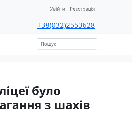
Увійти
Реєстрація
+38(032)2553628
ційна
сть
ліцеї було
агання з шахів