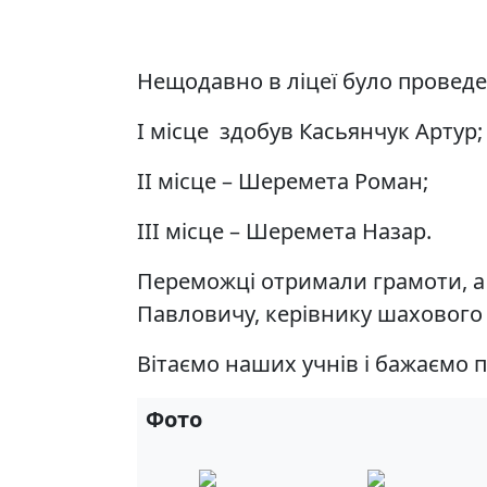
Нещодавно в ліцеї було проведе
І місце здобув Касьянчук Артур;
ІІ місце – Шеремета Роман;
ІІІ місце – Шеремета Назар.
Переможці отримали грамоти, а
Павловичу, керівнику шахового г
Вітаємо наших учнів і бажаємо 
Фото