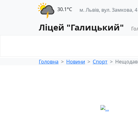
30.1°С
м. Львів, вул. Замкова, 4
Ліцей "Галицький"
Го
Освітнє
Педагогічна
середовище
діяльність
Головна
Новини
Спорт
Нещодавн