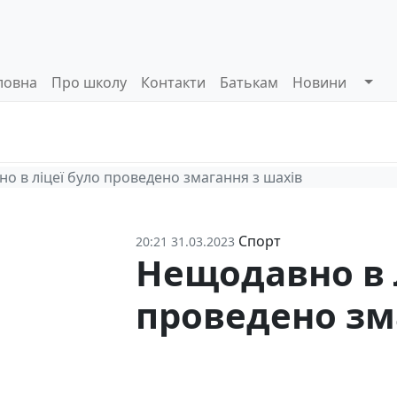
ловна
Про школу
Контакти
Батькам
Новини
Системи
Управлінські
Інформа
оцінювання
процеси
відкриті
о в ліцеї було проведено змагання з шахів
Спорт
20:21 31.03.2023
Нещодавно в 
проведено зм