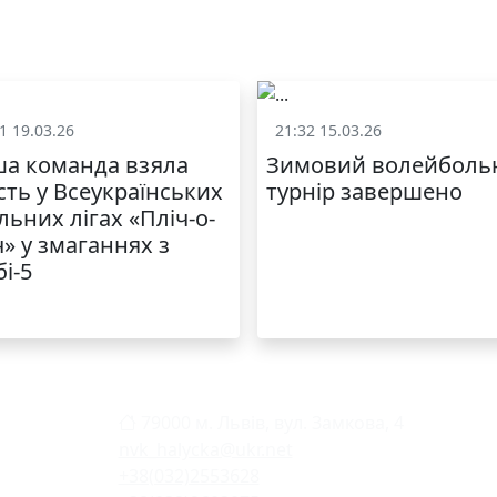
1 19.03.26
21:32 15.03.26
Спорт
Спорт
а команда взяла
Зимовий волейболь
сть у Всеукраїнських
турнір завершено
льних лігах «Пліч-о-
ч» у змаганнях з
бі-5
79000 м. Львів, вул. Замкова, 4
nvk_halycka@ukr.net
+38(032)2553628