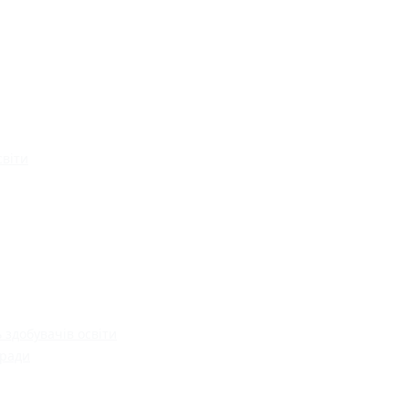
світи
 здобувачів освіти
 ради