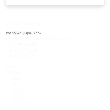
© Ліцей "Галицький"
Розробка
Юрій Клок
79000 м. Львів, вул. Замкова, 4
nvk_halycka@ukr.net
+38(032)2553628
+38(032)2603075
Батькам
Новини
Місто
Світ
Освіта
Спорт
Життя школи