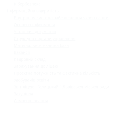
Кібербезпека
Інформаційна відкритість
Внутрішня система забезпечення якості освіти
Основна інформація
Установчі документи
Структура і органи управління
Матеріально-технічна база
Вакансії
Кадровий склад
Зарахування до ліцею
Проєктна потужність та фактична кількість
здобувачів освіти
Звіт ліцею "Галицький " Львівської міської ради
Закупівля
Самооцінювання