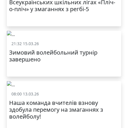
Всеукраїнських шкільних лігах «Пліч-
ОДЯГ ПО
ДОСТУПНІЙ ЦІНІ
о-пліч» у змаганнях з регбі-5
21:32 15.03.26
Спорт
Зимовий волейбольний турнір
завершено
КАТАЛОГ
08:00 13.03.26
Спорт
Наша команда вчителів взнову
здобула перемогу на змаганнях з
волейболу!