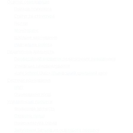
Освітнє середовище
Поради психолога
Статут та структура
Гуртки
Моніторинг
Шкільне харчування
Навчальна робота
Педагогічна діяльність
Професійний розвиток педагогічних працівників
Учнівське самоврядування
«Lviv School Quiz» (Львівський шкільний квіз)
Системи оцінювання
НМТ
Оцінювання НУШ
Управлінські процеси
Фінансова звітність
Охорона праці
Номенклатура справ
Залучення батьків до освітнього процесу