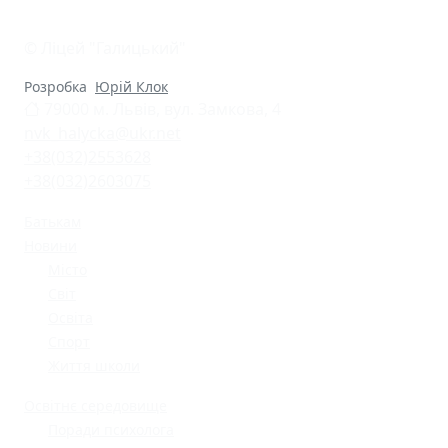
© Ліцей "Галицький"
Розробка
Юрій Клок
79000 м. Львів, вул. Замкова, 4
nvk_halycka@ukr.net
+38(032)2553628
+38(032)2603075
Батькам
Новини
Місто
Світ
Освіта
Спорт
Життя школи
Освітнє середовище
Поради психолога