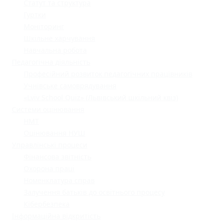
Статут та структура
Гуртки
Моніторинг
Шкільне харчування
Навчальна робота
Педагогічна діяльність
Професійний розвиток педагогічних працівників
Учнівське самоврядування
«Lviv School Quiz» (Львівський шкільний квіз)
Системи оцінювання
НМТ
Оцінювання НУШ
Управлінські процеси
Фінансова звітність
Охорона праці
Номенклатура справ
Залучення батьків до освітнього процесу
Кібербезпека
Інформаційна відкритість