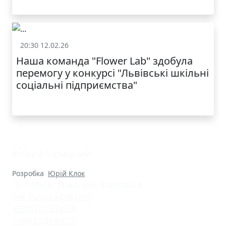
КАТАЛОГ
20:30 12.02.26
Батькам
Наша команда "Flower Lab" здобула
перемогу у конкурсі "Львівські шкільні
соціальні підприємства"
© Ліцей "Галицький"
Розробка
Юрій Клок
79000 м. Львів, вул. Замкова, 4
nvk_halycka@ukr.net
+38(032)2553628
+38(032)2603075