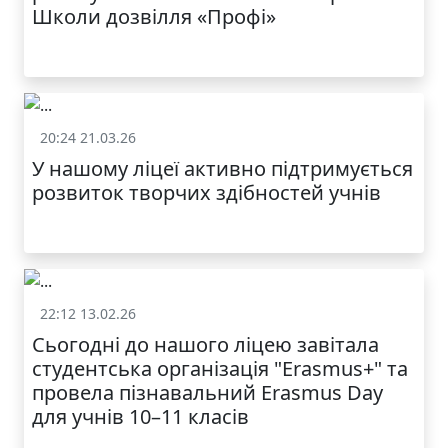
Школи дозвілля «Профі»
20:24 21.03.26
Батькам
У нашому ліцеї активно підтримується
МОДНИЙ ДИТЯЧИЙ
розвиток творчих здібностей учнів
ОДЯГ ПО
ДОСТУПНІЙ ЦІНІ
22:12 13.02.26
Батькам
Сьогодні до нашого ліцею завітала
студентська організація "Erasmus+" та
провела пізнавальний Erasmus Day
для учнів 10–11 класів