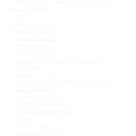
«Lviv School Quiz» (Львівський шкільний квіз)
Системи оцінювання
НМТ
Оцінювання НУШ
Управлінські процеси
Фінансова звітність
Охорона праці
Номенклатура справ
Залучення батьків до освітнього процесу
Кібербезпека
Інформаційна відкритість
Внутрішня система забезпечення якості освіти
Основна інформація
Установчі документи
Структура і органи управління
Матеріально-технічна база
Вакансії
Кадровий склад
Зарахування до ліцею