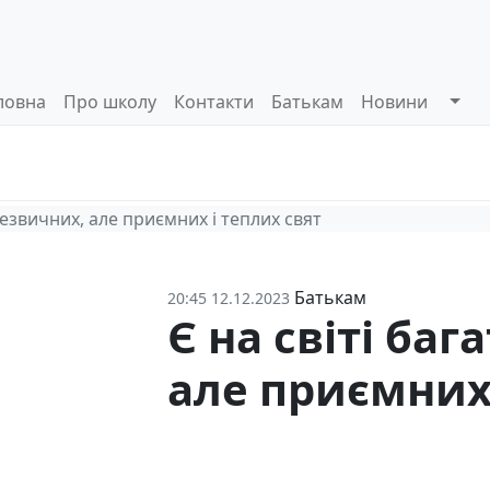
ловна
Про школу
Контакти
Батькам
Новини
Системи
Управлінські
Інформа
оцінювання
процеси
відкриті
 незвичних, але приємних і теплих свят
Батькам
20:45 12.12.2023
Є на світі баг
але приємних 