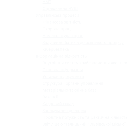
НМТ
Оцінювання НУШ
Управлінські процеси
Фінансова звітність
Охорона праці
Номенклатура справ
Залучення батьків до освітнього процесу
Кібербезпека
Інформаційна відкритість
Внутрішня система забезпечення якості о
Основна інформація
Установчі документи
Структура і органи управління
Матеріально-технічна база
Вакансії
Кадровий склад
Зарахування до ліцею
Проєктна потужність та фактична кількість
Звіт ліцею "Галицький " Львівської міської