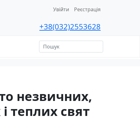
Увійти
Реєстрація
+38(032)2553628
ційна
сть
ато незвичних,
і теплих свят