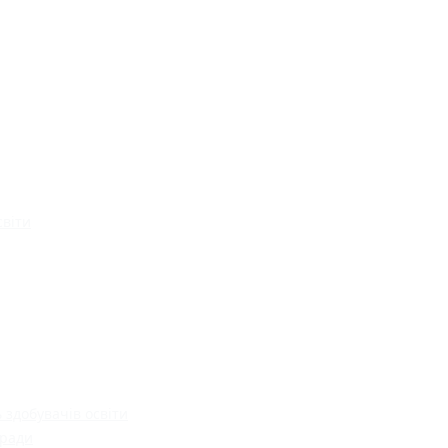
світи
 здобувачів освіти
 ради