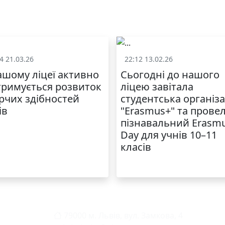
4 21.03.26
22:12 13.02.26
Батькам
Батькам
ашому ліцеї активно
Сьогодні до нашого
тримується розвиток
ліцею завітала
рчих здібностей
студентська організа
ів
"Erasmus+" та прове
пізнавальний Erasm
Day для учнів 10–11
класів
79000 м. Львів, вул. Замкова, 4