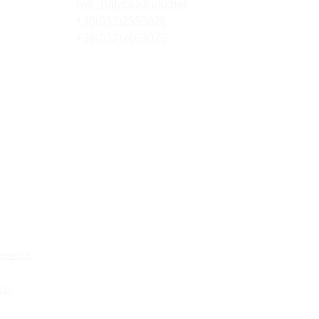
nvk_halycka@ukr.net
+38(032)2553628
+38(032)2603075
вників
із)