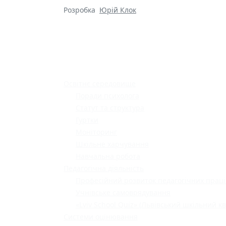
Розробка
Юрій Клок
Освітнє середовище
Поради психолога
Статут та структура
Гуртки
Моніторинг
Шкільне харчування
Навчальна робота
Педагогічна діяльність
Професійний розвиток педагогічних праці
Учнівське самоврядування
«Lviv School Quiz» (Львівський шкільний кв
Системи оцінювання