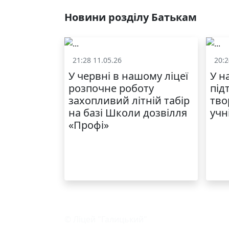
Новини розділу Батькам
21:28 11.05.26
20:2
Батькам
У червні в нашому ліцеї
У н
розпочне роботу
під
захопливий літній табір
тво
на базі Школи дозвілля
учн
«Профі»
© Ліцей "Галицький"